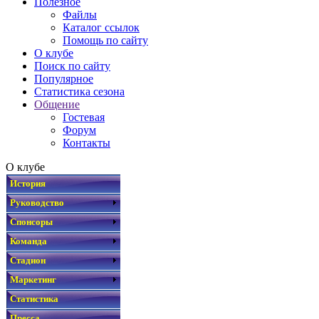
Полезное
Файлы
Каталог ссылок
Помощь по сайту
О клубе
Поиск по сайту
Популярное
Статистика сезона
Общение
Гостевая
Форум
Контакты
О клубе
История
Руководство
Спонсоры
Команда
Стадион
Маркетинг
Статистика
Пресса