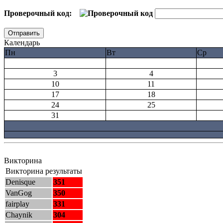
Проверочный код:
Календарь
Пн
Вт
Ср
3
4
10
11
17
18
24
25
31
Викторина
Викторина результаты
Denisque
351
VanGog
350
fairplay
331
Chaynik
304