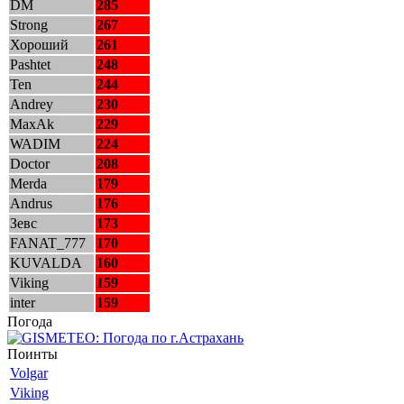
DM
285
Strong
267
Хороший
261
Pashtet
248
Ten
244
Andrey
230
MaxAk
229
WADIM
224
Doctor
208
Merda
179
Andrus
176
Зевс
173
FANAT_777
170
KUVALDA
160
Viking
159
inter
159
Погода
Поинты
Volgar
Viking