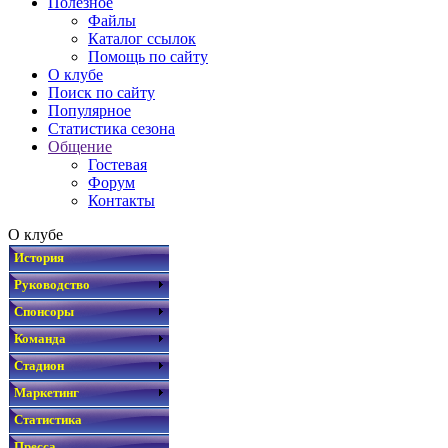
Полезное
Файлы
Каталог ссылок
Помощь по сайту
О клубе
Поиск по сайту
Популярное
Статистика сезона
Общение
Гостевая
Форум
Контакты
О клубе
История
Руководство
Спонсоры
Команда
Стадион
Маркетинг
Статистика
Пресса