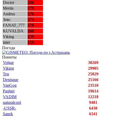
Doctor
208
Merda
179
Andrus
176
Зевс
173
FANAT_777
170
KUVALDA
160
Viking
159
inter
159
Погода
Поинты
Volgar
38269
Viking
29905
Ten
25829
Denisque
25166
VanGog
23510
Pashtet
19614
VADIM
12218
naturalcool
9481
-USSR-
6438
Sanek
6341