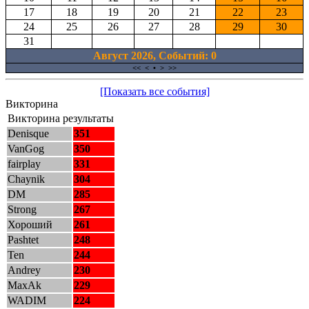
17
18
19
20
21
22
23
24
25
26
27
28
29
30
31
Август 2026, Cобытий: 0
<<
<
•
>
>>
[Показать все события]
Викторина
Викторина результаты
Denisque
351
VanGog
350
fairplay
331
Chaynik
304
DM
285
Strong
267
Хороший
261
Pashtet
248
Ten
244
Andrey
230
MaxAk
229
WADIM
224