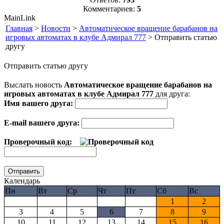
Комментариев:
5
MainLink
Главная
>
Новости
>
Автоматическое вращение барабанов на
игровых автоматах в клубе Адмирал 777
> Отправить статью
другу
Отправить статью другу
Выслать новость
Автоматическое вращение барабанов на
игровых автоматах в клубе Адмирал 777
для друга:
Имя вашего друга:
E-mail вашего друга:
Проверочный код:
Календарь
Пн
Вт
Ср
Чт
Пт
Сб
Вс
1
2
3
4
5
6
7
8
9
10
11
12
13
14
15
16