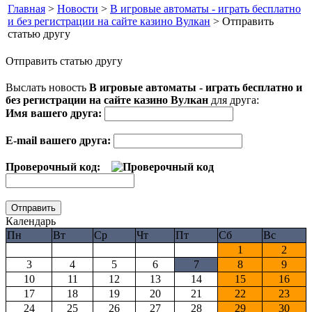
Главная
>
Новости
>
В игровые автоматы - играть бесплатно
и без регистрации на сайте казино Вулкан
> Отправить
статью другу
Отправить статью другу
Выслать новость
В игровые автоматы - играть бесплатно и
без регистрации на сайте казино Вулкан
для друга:
Имя вашего друга:
E-mail вашего друга:
Проверочный код:
Календарь
Пн
Вт
Ср
Чт
Пт
Сб
Вс
1
2
3
4
5
6
7
8
9
10
11
12
13
14
15
16
17
18
19
20
21
22
23
24
25
26
27
28
29
30