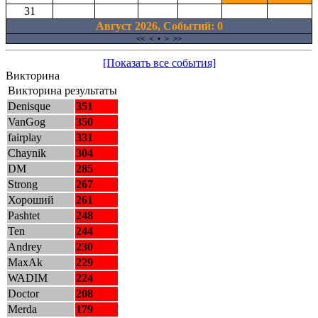
31
Август 2026, Cобытий: 0
<<
<
•
>
>>
[Показать все события]
Викторина
Викторина результаты
Denisque
351
VanGog
350
fairplay
331
Chaynik
304
DM
285
Strong
267
Хороший
261
Pashtet
248
Ten
244
Andrey
230
MaxAk
229
WADIM
224
Doctor
208
Merda
179