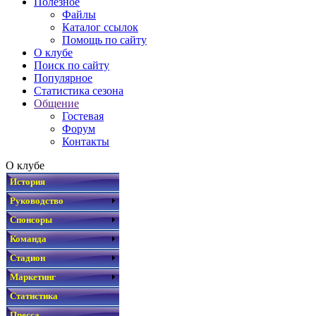
Полезное
Файлы
Каталог ссылок
Помощь по сайту
О клубе
Поиск по сайту
Популярное
Статистика сезона
Общение
Гостевая
Форум
Контакты
О клубе
История
Руководство
Спонсоры
Команда
Стадион
Маркетинг
Статистика
Пресса