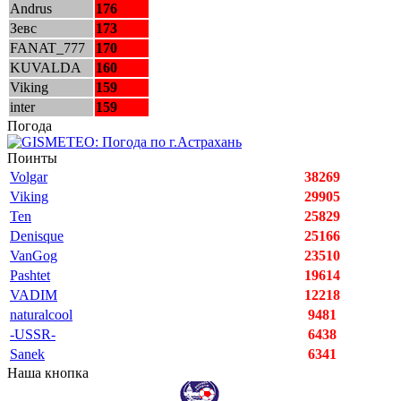
Andrus
176
Зевс
173
FANAT_777
170
KUVALDA
160
Viking
159
inter
159
Погода
Поинты
Volgar
38269
Viking
29905
Ten
25829
Denisque
25166
VanGog
23510
Pashtet
19614
VADIM
12218
naturalcool
9481
-USSR-
6438
Sanek
6341
Наша кнопка