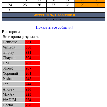
24
25
26
27
28
29
30
31
Август 2026, Cобытий: 0
<<
<
•
>
>>
[Показать все события]
Викторина
Викторина результаты
Denisque
351
VanGog
350
fairplay
331
Chaynik
304
DM
285
Strong
267
Хороший
261
Pashtet
248
Ten
244
Andrey
230
MaxAk
229
WADIM
224
Doctor
208