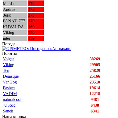
Merda
179
Andrus
176
Зевс
173
FANAT_777
170
KUVALDA
160
Viking
159
inter
159
Погода
Поинты
Volgar
38269
Viking
29905
Ten
25829
Denisque
25166
VanGog
23510
Pashtet
19614
VADIM
12218
naturalcool
9481
-USSR-
6438
Sanek
6341
Наша кнопка