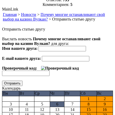
Комментариев:
5
MainLink
Главная
>
Новости
>
Почему многие останавливают свой
выбор на казино Вулкан?
> Отправить статью другу
Отправить статью другу
Выслать новость
Почему многие останавливают свой
выбор на казино Вулкан?
для друга:
Имя вашего друга:
E-mail вашего друга:
Проверочный код:
Календарь
Пн
Вт
Ср
Чт
Пт
Сб
Вс
1
2
3
4
5
6
7
8
9
10
11
12
13
14
15
16
17
18
19
20
21
22
23