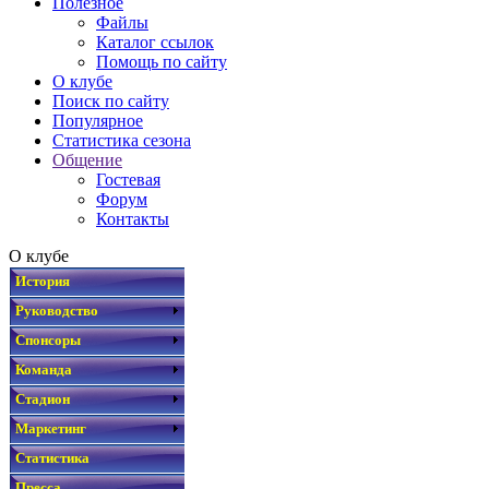
Полезное
Файлы
Каталог ссылок
Помощь по сайту
О клубе
Поиск по сайту
Популярное
Статистика сезона
Общение
Гостевая
Форум
Контакты
О клубе
История
Руководство
Спонсоры
Команда
Стадион
Маркетинг
Статистика
Пресса