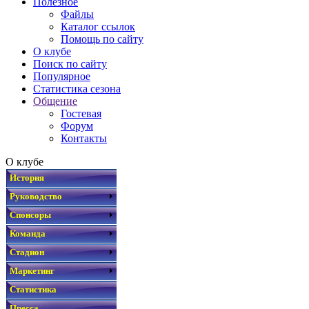
Полезное
Файлы
Каталог ссылок
Помощь по сайту
О клубе
Поиск по сайту
Популярное
Статистика сезона
Общение
Гостевая
Форум
Контакты
О клубе
История
Руководство
Спонсоры
Команда
Стадион
Маркетинг
Статистика
Пресса