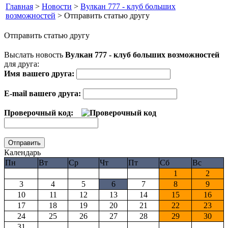
Главная
>
Новости
>
Вулкан 777 - клуб больших
возможностей
> Отправить статью другу
Отправить статью другу
Выслать новость
Вулкан 777 - клуб больших возможностей
для друга:
Имя вашего друга:
E-mail вашего друга:
Проверочный код:
Календарь
Пн
Вт
Ср
Чт
Пт
Сб
Вс
1
2
3
4
5
6
7
8
9
10
11
12
13
14
15
16
17
18
19
20
21
22
23
24
25
26
27
28
29
30
31