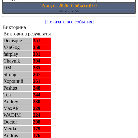
Август 2026, Cобытий: 0
<<
<
•
>
>>
[Показать все события]
Викторина
Викторина результаты
Denisque
351
VanGog
350
fairplay
331
Chaynik
304
DM
285
Strong
267
Хороший
261
Pashtet
248
Ten
244
Andrey
230
MaxAk
229
WADIM
224
Doctor
208
Merda
179
Andrus
176