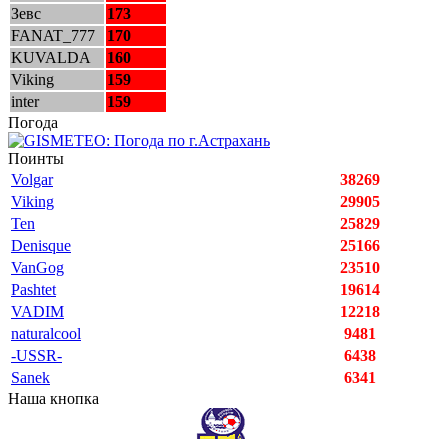
Зевс
173
FANAT_777
170
KUVALDA
160
Viking
159
inter
159
Погода
Поинты
Volgar
38269
Viking
29905
Ten
25829
Denisque
25166
VanGog
23510
Pashtet
19614
VADIM
12218
naturalcool
9481
-USSR-
6438
Sanek
6341
Наша кнопка