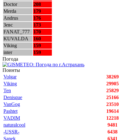
Doctor
208
Merda
179
Andrus
176
Зевс
173
FANAT_777
170
KUVALDA
160
Viking
159
inter
159
Погода
Поинты
Volgar
38269
Viking
29905
Ten
25829
Denisque
25166
VanGog
23510
Pashtet
19614
VADIM
12218
naturalcool
9481
-USSR-
6438
Sanek
6341