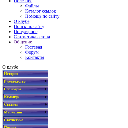
Полезное
Файлы
Каталог ссылок
Помощь по сайту
О клубе
Поиск по сайту
Популярное
Статистика сезона
Общение
Гостевая
Форум
Контакты
О клубе
История
Руководство
Спонсоры
Команда
Стадион
Маркетинг
Статистика
Пресса