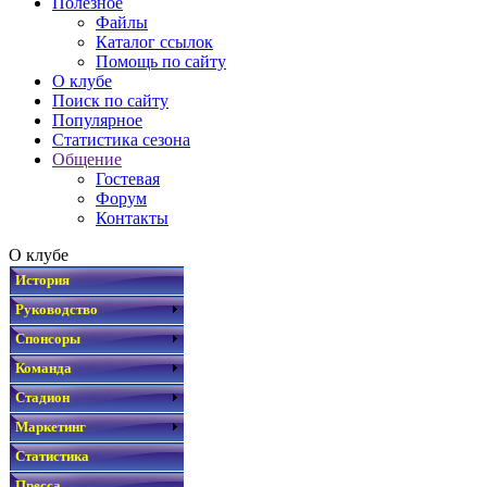
Полезное
Файлы
Каталог ссылок
Помощь по сайту
О клубе
Поиск по сайту
Популярное
Статистика сезона
Общение
Гостевая
Форум
Контакты
О клубе
История
Руководство
Спонсоры
Команда
Стадион
Маркетинг
Статистика
Пресса