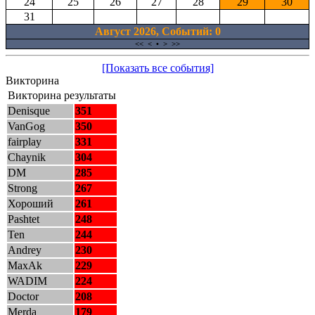
24
25
26
27
28
29
30
31
Август 2026, Cобытий: 0
<<
<
•
>
>>
[Показать все события]
Викторина
Викторина результаты
Denisque
351
VanGog
350
fairplay
331
Chaynik
304
DM
285
Strong
267
Хороший
261
Pashtet
248
Ten
244
Andrey
230
MaxAk
229
WADIM
224
Doctor
208
Merda
179