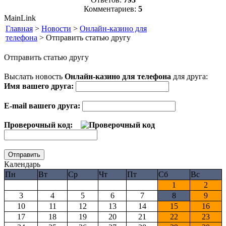
Комментариев:
5
MainLink
Главная
>
Новости
>
Онлайн-казино для
телефона
> Отправить статью другу
Отправить статью другу
Выслать новость
Онлайн-казино для телефона
для друга:
Имя вашего друга:
E-mail вашего друга:
Проверочный код:
Календарь
Пн
Вт
Ср
Чт
Пт
Сб
Вс
1
2
3
4
5
6
7
8
9
10
11
12
13
14
15
16
17
18
19
20
21
22
23