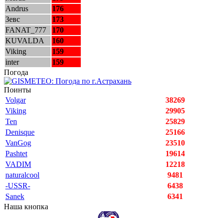
Andrus
176
Зевс
173
FANAT_777
170
KUVALDA
160
Viking
159
inter
159
Погода
Поинты
Volgar
38269
Viking
29905
Ten
25829
Denisque
25166
VanGog
23510
Pashtet
19614
VADIM
12218
naturalcool
9481
-USSR-
6438
Sanek
6341
Наша кнопка