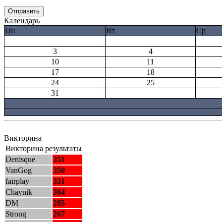
Календарь
Пн
Вт
Ср
3
4
10
11
17
18
24
25
31
Викторина
Викторина результаты
Denisque
351
VanGog
350
fairplay
331
Chaynik
304
DM
285
Strong
267