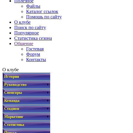
Полезное
Файлы
Каталог ссылок
Помощь по сайту
О клубе
Поиск по сайту
Популярное
Статистика сезона
Общение
Гостевая
Форум
Контакты
О клубе
История
Руководство
Спонсоры
Команда
Стадион
Маркетинг
Статистика
Пресса