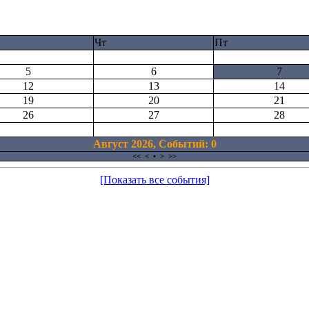
Чт
Пт
5
6
7
12
13
14
19
20
21
26
27
28
Август 2026, Cобытий: 0
<<
<
•
>
>>
[Показать все события]