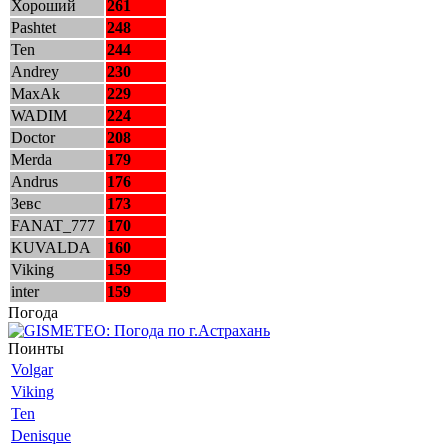
Хороший
261
Pashtet
248
Ten
244
Andrey
230
MaxAk
229
WADIM
224
Doctor
208
Merda
179
Andrus
176
Зевс
173
FANAT_777
170
KUVALDA
160
Viking
159
inter
159
Погода
Поинты
Volgar
Viking
Ten
Denisque