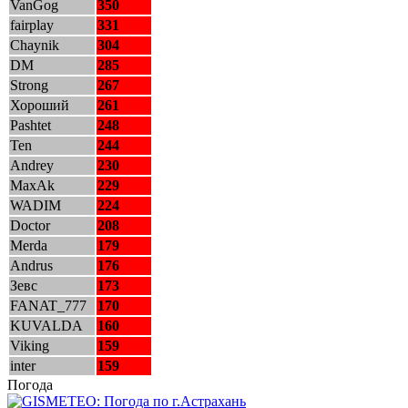
VanGog
350
fairplay
331
Chaynik
304
DM
285
Strong
267
Хороший
261
Pashtet
248
Ten
244
Andrey
230
MaxAk
229
WADIM
224
Doctor
208
Merda
179
Andrus
176
Зевс
173
FANAT_777
170
KUVALDA
160
Viking
159
inter
159
Погода