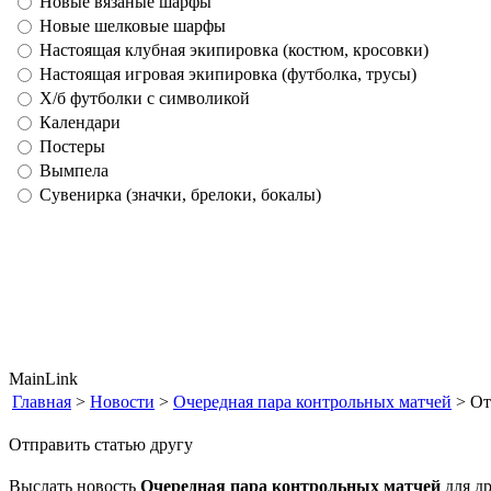
Новые вязаные шарфы
Новые шелковые шарфы
Настоящая клубная экипировка (костюм, кросовки)
Настоящая игровая экипировка (футболка, трусы)
Х/б футболки с символикой
Календари
Постеры
Вымпела
Сувенирка (значки, брелоки, бокалы)
MainLink
Главная
>
Новости
>
Очередная пара контрольных матчей
> От
Отправить статью другу
Выслать новость
Очередная пара контрольных матчей
для др