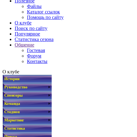
Полезное
Файлы
Каталог ссылок
Помощь по сайту
О клубе
Поиск по сайту
Популярное
Статистика сезона
Общение
Гостевая
Форум
Контакты
О клубе
История
Руководство
Спонсоры
Команда
Стадион
Маркетинг
Статистика
Пресса