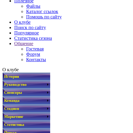
Полезное
Файлы
Каталог ссылок
Помощь по сайту
О клубе
Поиск по сайту
Популярное
Статистика сезона
Общение
Гостевая
Форум
Контакты
О клубе
История
Руководство
Спонсоры
Команда
Стадион
Маркетинг
Статистика
Пресса