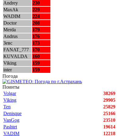
Andrey
230
MaxAk
229
WADIM
224
Doctor
208
Merda
179
Andrus
176
Зевс
173
FANAT_777
170
KUVALDA
160
Viking
159
inter
159
Погода
Поинты
Volgar
38269
Viking
29905
Ten
25829
Denisque
25166
VanGog
23510
Pashtet
19614
VADIM
12218