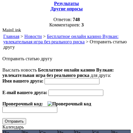
Результаты
Другие опросы
Ответов:
748
Комментариев:
3
MainLink
Главная
>
Новости
>
Бесплатное онлайн казино Вулкан:
увлекательная игра без реального риска
> Отправить статью
другу
Отправить статью другу
Выслать новость
Бесплатное онлайн казино Вулкан:
увлекательная игра без реального риска
для друга:
Имя вашего друга:
E-mail вашего друга:
Проверочный код:
Календарь
Пн
Вт
Ср
Чт
Пт
Сб
Вс