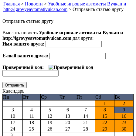
Главная
>
Новости
>
Удобные игровые автоматы Вулкан и
http://igrovyeavtomativulcan.com
> Отправить статью другу
Отправить статью другу
Выслать новость
Удобные игровые автоматы Вулкан и
http://igrovyeavtomativulcan.com
для друга:
Имя вашего друга:
E-mail вашего друга:
Проверочный код:
Календарь
Пн
Вт
Ср
Чт
Пт
Сб
Вс
1
2
3
4
5
6
7
8
9
10
11
12
13
14
15
16
17
18
19
20
21
22
23
24
25
26
27
28
29
30
31