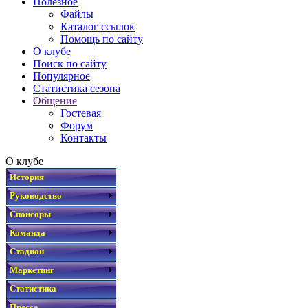
Полезное
Файлы
Каталог ссылок
Помощь по сайту
О клубе
Поиск по сайту
Популярное
Статистика сезона
Общение
Гостевая
Форум
Контакты
О клубе
История
Руководство
Спонсоры
Команда
Стадион
Маркетинг
Статистика
Пресса