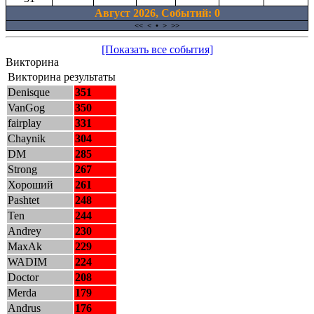
Август 2026, Cобытий: 0
<<
<
•
>
>>
[Показать все события]
Викторина
Викторина результаты
Denisque
351
VanGog
350
fairplay
331
Chaynik
304
DM
285
Strong
267
Хороший
261
Pashtet
248
Ten
244
Andrey
230
MaxAk
229
WADIM
224
Doctor
208
Merda
179
Andrus
176