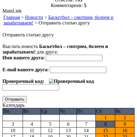
Комментариев:
5
MainLink
Главная
>
Новости
>
Баскетбол – смотрим, болеем и
зарабатываем!
> Отправить статью другу
Отправить статью другу
Выслать новость
Баскетбол – смотрим, болеем и
зарабатываем!
для друга:
Имя вашего друга:
E-mail вашего друга:
Проверочный код:
Календарь
Пн
Вт
Ср
Чт
Пт
Сб
Вс
1
2
3
4
5
6
7
8
9
10
11
12
13
14
15
16
17
18
19
20
21
22
23