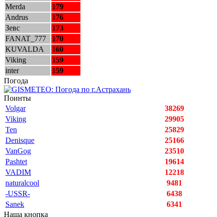
Merda
179
Andrus
176
Зевс
173
FANAT_777
170
KUVALDA
160
Viking
159
inter
159
Погода
Поинты
Volgar
38269
Viking
29905
Ten
25829
Denisque
25166
VanGog
23510
Pashtet
19614
VADIM
12218
naturalcool
9481
-USSR-
6438
Sanek
6341
Наша кнопка