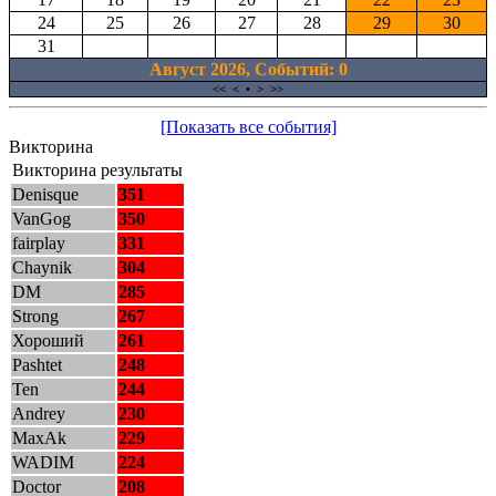
24
25
26
27
28
29
30
31
Август 2026, Cобытий: 0
<<
<
•
>
>>
[Показать все события]
Викторина
Викторина результаты
Denisque
351
VanGog
350
fairplay
331
Chaynik
304
DM
285
Strong
267
Хороший
261
Pashtet
248
Ten
244
Andrey
230
MaxAk
229
WADIM
224
Doctor
208