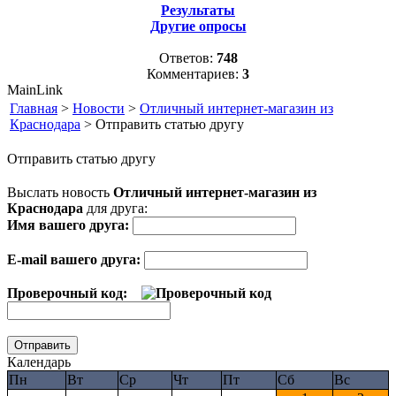
Результаты
Другие опросы
Ответов:
748
Комментариев:
3
MainLink
Главная
>
Новости
>
Отличный интернет-магазин из
Краснодара
> Отправить статью другу
Отправить статью другу
Выслать новость
Отличный интернет-магазин из
Краснодара
для друга:
Имя вашего друга:
E-mail вашего друга:
Проверочный код:
Календарь
Пн
Вт
Ср
Чт
Пт
Сб
Вс