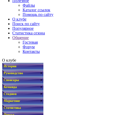
Полезное
Файлы
Каталог ссылок
Помощь по сайту
О клубе
Поиск по сайту
Популярное
Статистика сезона
Общение
Гостевая
Форум
Контакты
О клубе
История
Руководство
Спонсоры
Команда
Стадион
Маркетинг
Статистика
Пресса