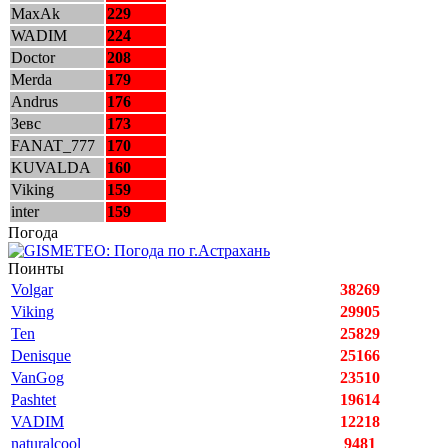
MaxAk
229
WADIM
224
Doctor
208
Merda
179
Andrus
176
Зевс
173
FANAT_777
170
KUVALDA
160
Viking
159
inter
159
Погода
Поинты
Volgar
38269
Viking
29905
Ten
25829
Denisque
25166
VanGog
23510
Pashtet
19614
VADIM
12218
naturalcool
9481