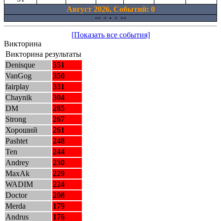
Август 2026, Cобытий: 0
<<
<
•
>
>>
[Показать все события]
Викторина
Викторина результаты
Denisque
351
VanGog
350
fairplay
331
Chaynik
304
DM
285
Strong
267
Хороший
261
Pashtet
248
Ten
244
Andrey
230
MaxAk
229
WADIM
224
Doctor
208
Merda
179
Andrus
176