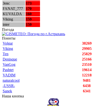
Зевс
173
FANAT_777
170
KUVALDA
160
Viking
159
inter
159
Погода
Поинты
Volgar
38269
Viking
29905
Ten
25829
Denisque
25166
VanGog
23510
Pashtet
19614
VADIM
12218
naturalcool
9481
-USSR-
6438
Sanek
6341
Наша кнопка