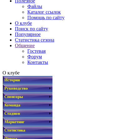
Полезное
Файлы
Каталог ссылок
Помощь по сайту
О клубе
Поиск по сайту
Популярное
Статистика сезона
Общение
Гостевая
Форум
Контакты
О клубе
История
Руководство
Спонсоры
Команда
Стадион
Маркетинг
Статистика
Пресса