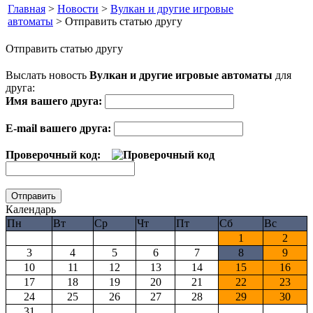
Главная
>
Новости
>
Вулкан и другие игровые
автоматы
> Отправить статью другу
Отправить статью другу
Выслать новость
Вулкан и другие игровые автоматы
для
друга:
Имя вашего друга:
E-mail вашего друга:
Проверочный код:
Календарь
Пн
Вт
Ср
Чт
Пт
Сб
Вс
1
2
3
4
5
6
7
8
9
10
11
12
13
14
15
16
17
18
19
20
21
22
23
24
25
26
27
28
29
30
31