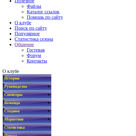
Полезное
Файлы
Каталог ссылок
Помощь по сайту
О клубе
Поиск по сайту
Популярное
Статистика сезона
Общение
Гостевая
Форум
Контакты
О клубе
История
Руководство
Спонсоры
Команда
Стадион
Маркетинг
Статистика
Пресса