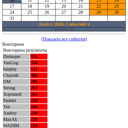
10
11
12
13
14
15
16
17
18
19
20
21
22
23
24
25
26
27
28
29
30
31
Август 2026, Cобытий: 0
<<
<
•
>
>>
[Показать все события]
Викторина
Викторина результаты
Denisque
351
VanGog
350
fairplay
331
Chaynik
304
DM
285
Strong
267
Хороший
261
Pashtet
248
Ten
244
Andrey
230
MaxAk
229
WADIM
224