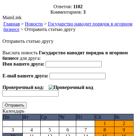
Ответов:
1102
Комментариев:
3
MainLink
Главная
>
Новости
>
Государство наводит порядок в игорном
бизнесе
> Отправить статью другу
Отправить статью другу
Выслать новость
Государство наводит порядок в игорном
бизнесе
для друга:
Имя вашего друга:
E-mail вашего друга:
Проверочный код:
Календарь
Пн
Вт
Ср
Чт
Пт
Сб
Вс
1
2
3
4
5
6
7
8
9