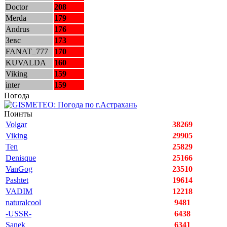
Doctor
208
Merda
179
Andrus
176
Зевс
173
FANAT_777
170
KUVALDA
160
Viking
159
inter
159
Погода
Поинты
Volgar
38269
Viking
29905
Ten
25829
Denisque
25166
VanGog
23510
Pashtet
19614
VADIM
12218
naturalcool
9481
-USSR-
6438
Sanek
6341