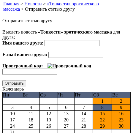
Главная
>
Новости
>
«Тонкости» эротического
массажа
> Отправить статью другу
Отправить статью другу
Выслать новость
«Тонкости» эротического массажа
для
друга:
Имя вашего друга:
E-mail вашего друга:
Проверочный код:
Календарь
Пн
Вт
Ср
Чт
Пт
Сб
Вс
1
2
3
4
5
6
7
8
9
10
11
12
13
14
15
16
17
18
19
20
21
22
23
24
25
26
27
28
29
30
31