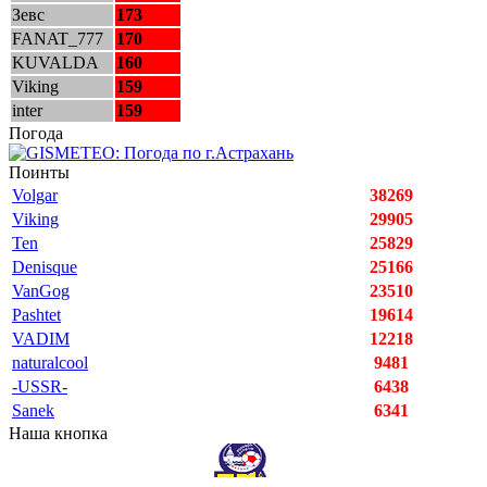
Зевс
173
FANAT_777
170
KUVALDA
160
Viking
159
inter
159
Погода
Поинты
Volgar
38269
Viking
29905
Ten
25829
Denisque
25166
VanGog
23510
Pashtet
19614
VADIM
12218
naturalcool
9481
-USSR-
6438
Sanek
6341
Наша кнопка