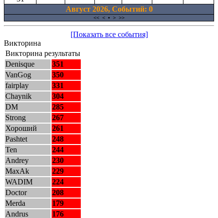
Август 2026, Cобытий: 0
<<
<
•
>
>>
[Показать все события]
Викторина
Викторина результаты
Denisque
351
VanGog
350
fairplay
331
Chaynik
304
DM
285
Strong
267
Хороший
261
Pashtet
248
Ten
244
Andrey
230
MaxAk
229
WADIM
224
Doctor
208
Merda
179
Andrus
176