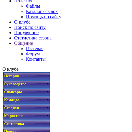
Полезное
Файлы
Каталог ссылок
Помощь по сайту
О клубе
Поиск по сайту
Популярное
Статистика сезона
Общение
Гостевая
Форум
Контакты
О клубе
История
Руководство
Спонсоры
Команда
Стадион
Маркетинг
Статистика
Пресса