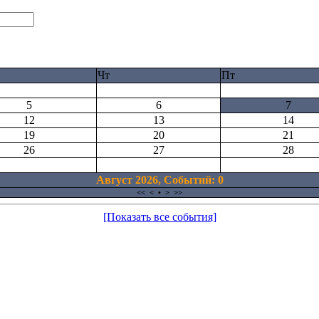
Чт
Пт
5
6
7
12
13
14
19
20
21
26
27
28
Август 2026, Cобытий: 0
<<
<
•
>
>>
[Показать все события]