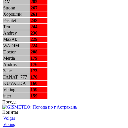
DM
285
Strong
267
Хороший
261
Pashtet
248
Ten
244
Andrey
230
MaxAk
229
WADIM
224
Doctor
208
Merda
179
Andrus
176
Зевс
173
FANAT_777
170
KUVALDA
160
Viking
159
inter
159
Погода
Поинты
Volgar
Viking