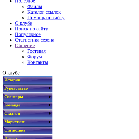
Полезное
Файлы
Каталог ссылок
Помощь по сайту
О клубе
Поиск по сайту
Популярное
Статистика сезона
Общение
Гостевая
Форум
Контакты
О клубе
История
Руководство
Спонсоры
Команда
Стадион
Маркетинг
Статистика
Пресса