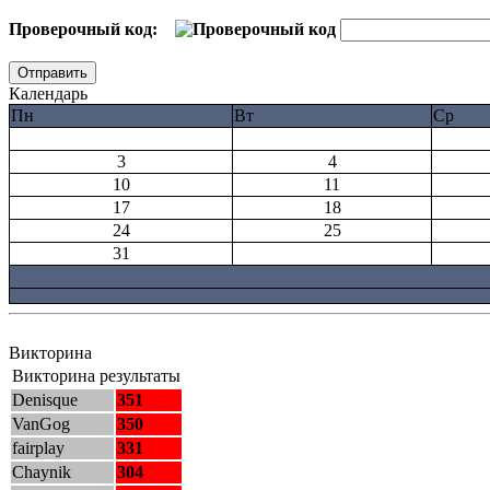
Проверочный код:
Календарь
Пн
Вт
Ср
3
4
10
11
17
18
24
25
31
Викторина
Викторина результаты
Denisque
351
VanGog
350
fairplay
331
Chaynik
304