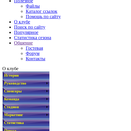
Полезное
Файлы
Каталог ссылок
Помощь по сайту
О клубе
Поиск по сайту
Популярное
Статистика сезона
Общение
Гостевая
Форум
Контакты
О клубе
История
Руководство
Спонсоры
Команда
Стадион
Маркетинг
Статистика
Пресса