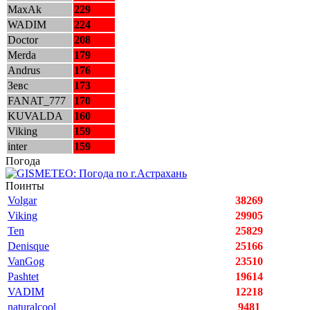
MaxAk
229
WADIM
224
Doctor
208
Merda
179
Andrus
176
Зевс
173
FANAT_777
170
KUVALDA
160
Viking
159
inter
159
Погода
Поинты
Volgar
38269
Viking
29905
Ten
25829
Denisque
25166
VanGog
23510
Pashtet
19614
VADIM
12218
naturalcool
9481