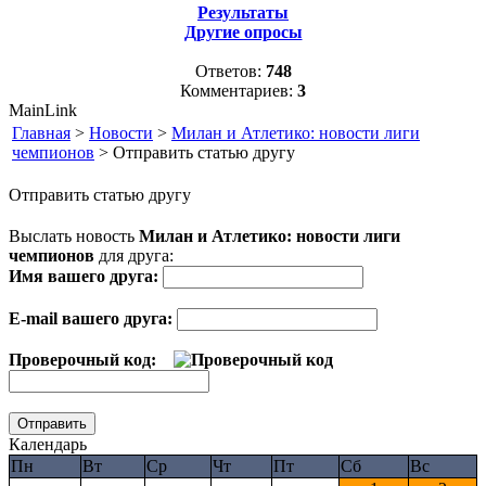
Результаты
Другие опросы
Ответов:
748
Комментариев:
3
MainLink
Главная
>
Новости
>
Милан и Атлетико: новости лиги
чемпионов
> Отправить статью другу
Отправить статью другу
Выслать новость
Милан и Атлетико: новости лиги
чемпионов
для друга:
Имя вашего друга:
E-mail вашего друга:
Проверочный код:
Календарь
Пн
Вт
Ср
Чт
Пт
Сб
Вс