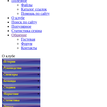
Полезное
Файлы
Каталог ссылок
Помощь по сайту
О клубе
Поиск по сайту
Популярное
Статистика сезона
Общение
Гостевая
Форум
Контакты
О клубе
История
Руководство
Спонсоры
Команда
Стадион
Маркетинг
Статистика
Пресса