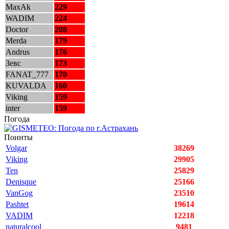
MaxAk
229
WADIM
224
Doctor
208
Merda
179
Andrus
176
Зевс
173
FANAT_777
170
KUVALDA
160
Viking
159
inter
159
Погода
Поинты
Volgar
38269
Viking
29905
Ten
25829
Denisque
25166
VanGog
23510
Pashtet
19614
VADIM
12218
naturalcool
9481