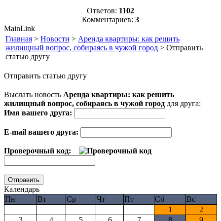
Ответов:
1102
Комментариев:
3
MainLink
Главная
>
Новости
>
Аренда квартиры: как решить
жилищный вопрос, собираясь в чужой город
> Отправить
статью другу
Отправить статью другу
Выслать новость
Аренда квартиры: как решить
жилищный вопрос, собираясь в чужой город
для друга:
Имя вашего друга:
E-mail вашего друга:
Проверочный код:
Календарь
Пн
Вт
Ср
Чт
Пт
Сб
Вс
1
2
3
4
5
6
7
8
9