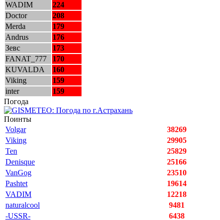
WADIM
224
Doctor
208
Merda
179
Andrus
176
Зевс
173
FANAT_777
170
KUVALDA
160
Viking
159
inter
159
Погода
Поинты
Volgar
38269
Viking
29905
Ten
25829
Denisque
25166
VanGog
23510
Pashtet
19614
VADIM
12218
naturalcool
9481
-USSR-
6438