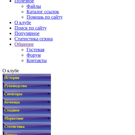
Полезное
Файлы
Каталог ссылок
Помощь по сайту
О клубе
Поиск по сайту
Популярное
Статистика сезона
Общение
Гостевая
Форум
Контакты
О клубе
История
Руководство
Спонсоры
Команда
Стадион
Маркетинг
Статистика
Пресса