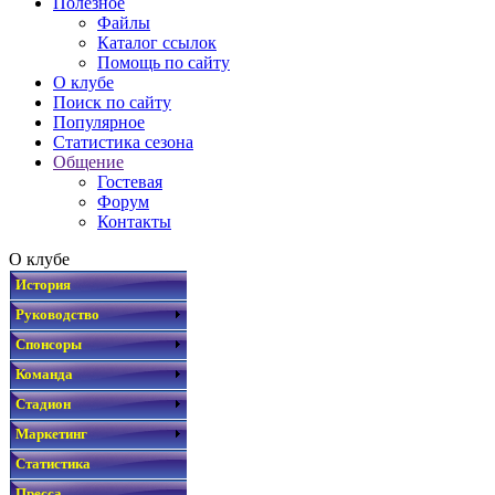
Полезное
Файлы
Каталог ссылок
Помощь по сайту
О клубе
Поиск по сайту
Популярное
Статистика сезона
Общение
Гостевая
Форум
Контакты
О клубе
История
Руководство
Спонсоры
Команда
Стадион
Маркетинг
Статистика
Пресса