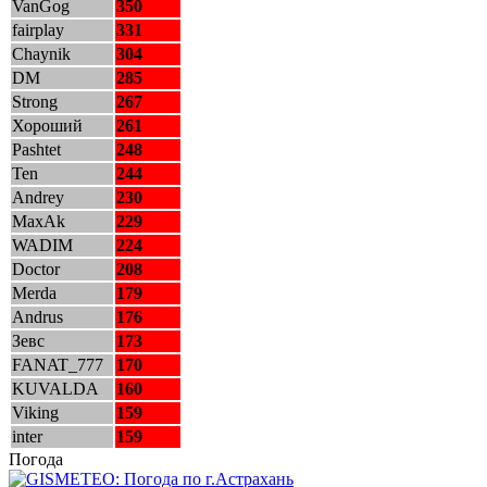
VanGog
350
fairplay
331
Chaynik
304
DM
285
Strong
267
Хороший
261
Pashtet
248
Ten
244
Andrey
230
MaxAk
229
WADIM
224
Doctor
208
Merda
179
Andrus
176
Зевс
173
FANAT_777
170
KUVALDA
160
Viking
159
inter
159
Погода