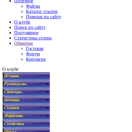
Полезное
Файлы
Каталог ссылок
Помощь по сайту
О клубе
Поиск по сайту
Популярное
Статистика сезона
Общение
Гостевая
Форум
Контакты
О клубе
История
Руководство
Спонсоры
Команда
Стадион
Маркетинг
Статистика
Пресса