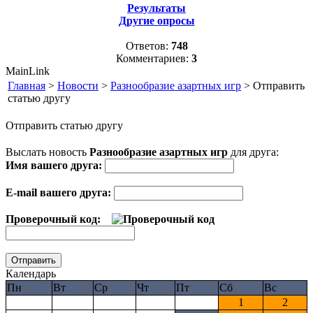
Результаты
Другие опросы
Ответов:
748
Комментариев:
3
MainLink
Главная
>
Новости
>
Разнообразие азартных игр
> Отправить
статью другу
Отправить статью другу
Выслать новость
Разнообразие азартных игр
для друга:
Имя вашего друга:
E-mail вашего друга:
Проверочный код:
Календарь
Пн
Вт
Ср
Чт
Пт
Сб
Вс
1
2