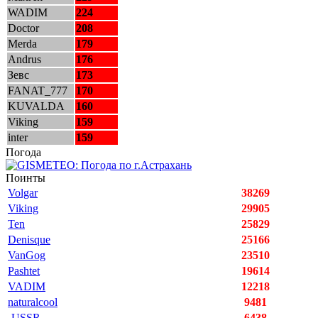
WADIM
224
Doctor
208
Merda
179
Andrus
176
Зевс
173
FANAT_777
170
KUVALDA
160
Viking
159
inter
159
Погода
Поинты
Volgar
38269
Viking
29905
Ten
25829
Denisque
25166
VanGog
23510
Pashtet
19614
VADIM
12218
naturalcool
9481
-USSR-
6438