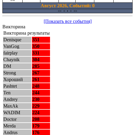
Август 2026, Cобытий: 0
<<
<
•
>
>>
[Показать все события]
Викторина
Викторина результаты
Denisque
351
VanGog
350
fairplay
331
Chaynik
304
DM
285
Strong
267
Хороший
261
Pashtet
248
Ten
244
Andrey
230
MaxAk
229
WADIM
224
Doctor
208
Merda
179
Andrus
176