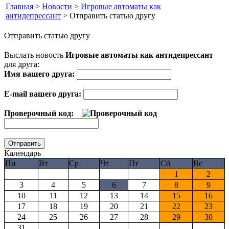
Главная
>
Новости
>
Игровые автоматы как
антидепрессант
> Отправить статью другу
Отправить статью другу
Выслать новость
Игровые автоматы как антидепрессант
для друга:
Имя вашего друга:
E-mail вашего друга:
Проверочный код:
Календарь
Пн
Вт
Ср
Чт
Пт
Сб
Вс
1
2
3
4
5
6
7
8
9
10
11
12
13
14
15
16
17
18
19
20
21
22
23
24
25
26
27
28
29
30
31