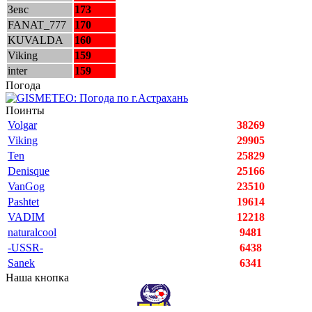
Зевс
173
FANAT_777
170
KUVALDA
160
Viking
159
inter
159
Погода
Поинты
Volgar
38269
Viking
29905
Ten
25829
Denisque
25166
VanGog
23510
Pashtet
19614
VADIM
12218
naturalcool
9481
-USSR-
6438
Sanek
6341
Наша кнопка