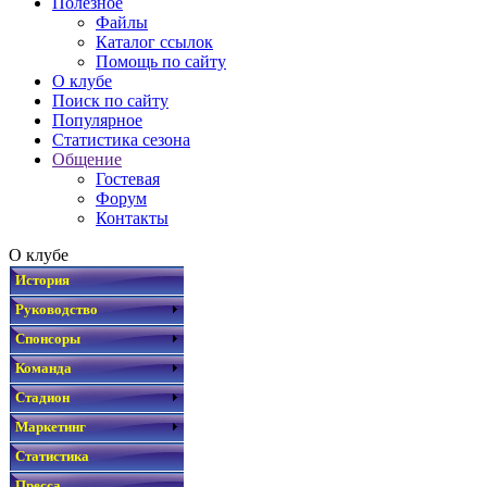
Полезное
Файлы
Каталог ссылок
Помощь по сайту
О клубе
Поиск по сайту
Популярное
Статистика сезона
Общение
Гостевая
Форум
Контакты
О клубе
История
Руководство
Спонсоры
Команда
Стадион
Маркетинг
Статистика
Пресса