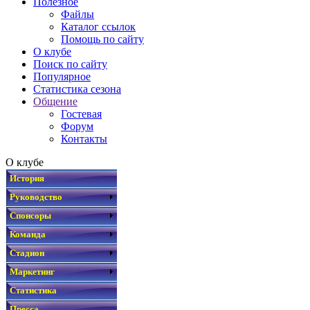
Полезное
Файлы
Каталог ссылок
Помощь по сайту
О клубе
Поиск по сайту
Популярное
Статистика сезона
Общение
Гостевая
Форум
Контакты
О клубе
История
Руководство
Спонсоры
Команда
Стадион
Маркетинг
Статистика
Пресса