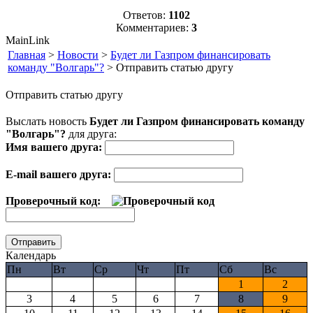
Ответов:
1102
Комментариев:
3
MainLink
Главная
>
Новости
>
Будет ли Газпром финансировать
команду "Волгарь"?
> Отправить статью другу
Отправить статью другу
Выслать новость
Будет ли Газпром финансировать команду
"Волгарь"?
для друга:
Имя вашего друга:
E-mail вашего друга:
Проверочный код:
Календарь
Пн
Вт
Ср
Чт
Пт
Сб
Вс
1
2
3
4
5
6
7
8
9