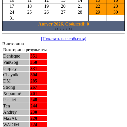
10
11
12
13
14
15
16
17
18
19
20
21
22
23
24
25
26
27
28
29
30
31
Август 2026, Cобытий: 0
<<
<
•
>
>>
[Показать все события]
Викторина
Викторина результаты
Denisque
351
VanGog
350
fairplay
331
Chaynik
304
DM
285
Strong
267
Хороший
261
Pashtet
248
Ten
244
Andrey
230
MaxAk
229
WADIM
224