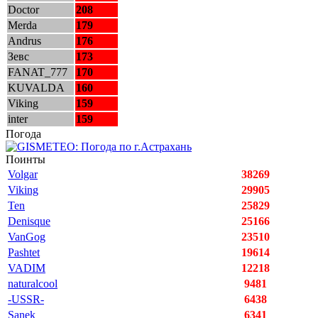
Doctor
208
Merda
179
Andrus
176
Зевс
173
FANAT_777
170
KUVALDA
160
Viking
159
inter
159
Погода
Поинты
Volgar
38269
Viking
29905
Ten
25829
Denisque
25166
VanGog
23510
Pashtet
19614
VADIM
12218
naturalcool
9481
-USSR-
6438
Sanek
6341