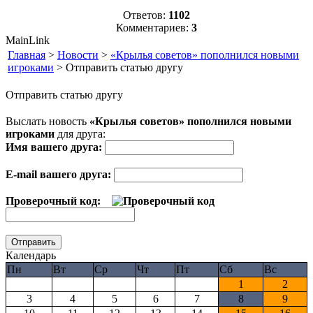
Ответов:
1102
Комментариев:
3
MainLink
Главная
>
Новости
>
«Крылья советов» пополнился новыми
игроками
> Отправить статью другу
Отправить статью другу
Выслать новость
«Крылья советов» пополнился новыми
игроками
для друга:
Имя вашего друга:
E-mail вашего друга:
Проверочный код:
Календарь
Пн
Вт
Ср
Чт
Пт
Сб
Вс
1
2
3
4
5
6
7
8
9