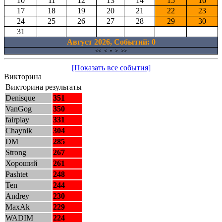
10
11
12
13
14
15
16
17
18
19
20
21
22
23
24
25
26
27
28
29
30
31
Август 2026, Cобытий: 0
<<
<
•
>
>>
[Показать все события]
Викторина
Викторина результаты
Denisque
351
VanGog
350
fairplay
331
Chaynik
304
DM
285
Strong
267
Хороший
261
Pashtet
248
Ten
244
Andrey
230
MaxAk
229
WADIM
224