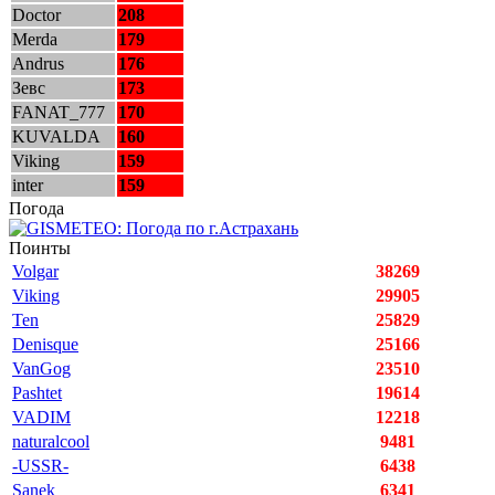
Doctor
208
Merda
179
Andrus
176
Зевс
173
FANAT_777
170
KUVALDA
160
Viking
159
inter
159
Погода
Поинты
Volgar
38269
Viking
29905
Ten
25829
Denisque
25166
VanGog
23510
Pashtet
19614
VADIM
12218
naturalcool
9481
-USSR-
6438
Sanek
6341