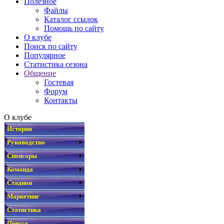
Полезное
Файлы
Каталог ссылок
Помощь по сайту
О клубе
Поиск по сайту
Популярное
Статистика сезона
Общение
Гостевая
Форум
Контакты
О клубе
История
Руководство
Спонсоры
Команда
Стадион
Маркетинг
Статистика
Пресса