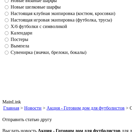
Новые вязаные шарфы
Новые шелковые шарфы
Настоящая клубная экипировка (костюм, кросовки)
Настоящая игровая экипировка (футболка, трусы)
Х/б футболки с символикой
Календари
Постеры
Вымпела
Сувенирка (значки, брелоки, бокалы)
MainLink
Главная
>
Новости
>
Акция - Готовим дом для футболистов
> О
Отправить статью другу
Выслать новость
Акция - Готовим дом для футболистов
для д