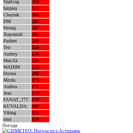
VanGog
350
fairplay
331
Chaynik
304
DM
285
Strong
267
Хороший
261
Pashtet
248
Ten
244
Andrey
230
MaxAk
229
WADIM
224
Doctor
208
Merda
179
Andrus
176
Зевс
173
FANAT_777
170
KUVALDA
160
Viking
159
inter
159
Погода