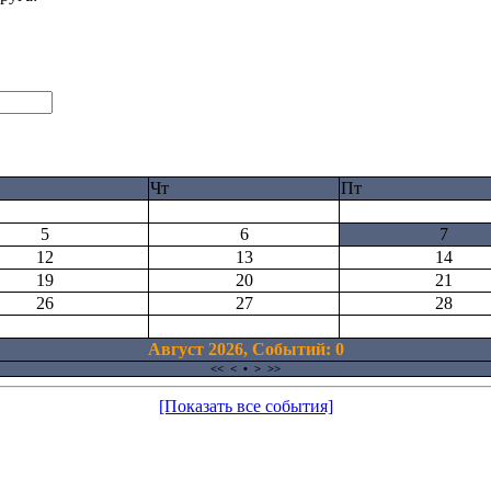
Чт
Пт
5
6
7
12
13
14
19
20
21
26
27
28
Август 2026, Cобытий: 0
<<
<
•
>
>>
[Показать все события]