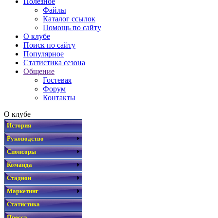
Полезное
Файлы
Каталог ссылок
Помощь по сайту
О клубе
Поиск по сайту
Популярное
Статистика сезона
Общение
Гостевая
Форум
Контакты
О клубе
История
Руководство
Спонсоры
Команда
Стадион
Маркетинг
Статистика
Пресса