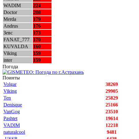
WADIM
224
Doctor
208
Merda
179
Andrus
176
Зевс
173
FANAT_777
170
KUVALDA
160
Viking
159
inter
159
Погода
Поинты
Volgar
38269
Viking
29905
Ten
25829
Denisque
25166
VanGog
23510
Pashtet
19614
VADIM
12218
naturalcool
9481
-USSR-
6438