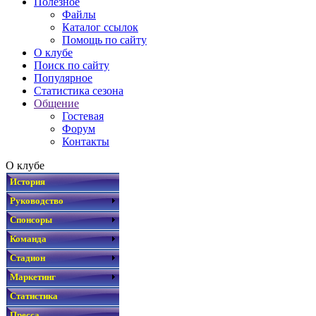
Полезное
Файлы
Каталог ссылок
Помощь по сайту
О клубе
Поиск по сайту
Популярное
Статистика сезона
Общение
Гостевая
Форум
Контакты
О клубе
История
Руководство
Спонсоры
Команда
Стадион
Маркетинг
Статистика
Пресса