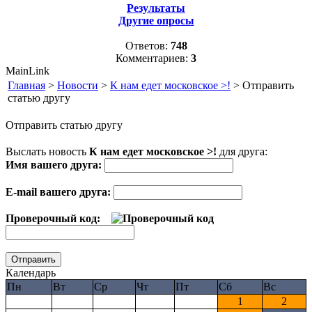
Результаты
Другие опросы
Ответов:
748
Комментариев:
3
MainLink
Главная
>
Новости
>
К нам едет московское >!
> Отправить
статью другу
Отправить статью другу
Выслать новость
К нам едет московское >!
для друга:
Имя вашего друга:
E-mail вашего друга:
Проверочный код:
Календарь
Пн
Вт
Ср
Чт
Пт
Сб
Вс
1
2