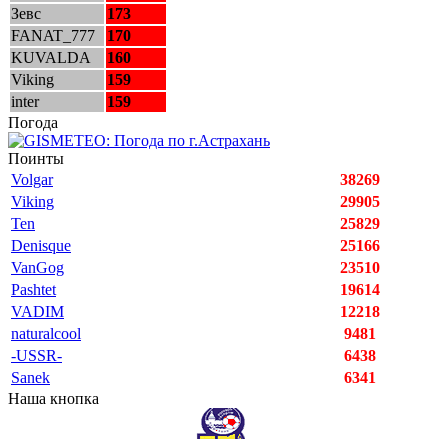
Зевс
173
FANAT_777
170
KUVALDA
160
Viking
159
inter
159
Погода
Поинты
Volgar
38269
Viking
29905
Ten
25829
Denisque
25166
VanGog
23510
Pashtet
19614
VADIM
12218
naturalcool
9481
-USSR-
6438
Sanek
6341
Наша кнопка