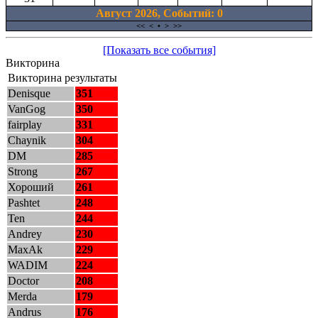
Август 2026, Cобытий: 0
<<
<
•
>
>>
[Показать все события]
Викторина
Викторина результаты
Denisque
351
VanGog
350
fairplay
331
Chaynik
304
DM
285
Strong
267
Хороший
261
Pashtet
248
Ten
244
Andrey
230
MaxAk
229
WADIM
224
Doctor
208
Merda
179
Andrus
176