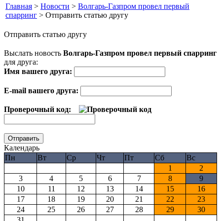
Главная
>
Новости
>
Волгарь-Газпром провел первый
спарринг
> Отправить статью другу
Отправить статью другу
Выслать новость
Волгарь-Газпром провел первый спарринг
для друга:
Имя вашего друга:
E-mail вашего друга:
Проверочный код:
Календарь
Пн
Вт
Ср
Чт
Пт
Сб
Вс
1
2
3
4
5
6
7
8
9
10
11
12
13
14
15
16
17
18
19
20
21
22
23
24
25
26
27
28
29
30
31