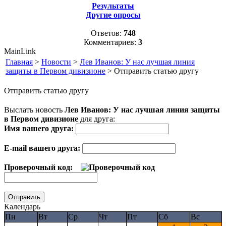
Результаты
Другие опросы
Ответов:
748
Комментариев:
3
MainLink
Главная
>
Новости
>
Лев Иванов: У нас лучшая линия
защиты в Первом дивизионе
> Отправить статью другу
Отправить статью другу
Выслать новость
Лев Иванов: У нас лучшая линия защиты
в Первом дивизионе
для друга:
Имя вашего друга:
E-mail вашего друга:
Проверочный код:
Календарь
Пн
Вт
Ср
Чт
Пт
Сб
Вс