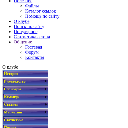
Полезное
Файлы
Каталог ссылок
Помощь по сайту
О клубе
Поиск по сайту
Популярное
Статистика сезона
Общение
Гостевая
Форум
Контакты
О клубе
История
Руководство
Спонсоры
Команда
Стадион
Маркетинг
Статистика
Пресса