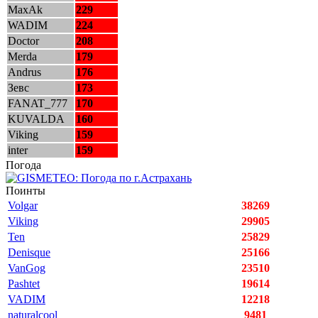
MaxAk
229
WADIM
224
Doctor
208
Merda
179
Andrus
176
Зевс
173
FANAT_777
170
KUVALDA
160
Viking
159
inter
159
Погода
Поинты
Volgar
38269
Viking
29905
Ten
25829
Denisque
25166
VanGog
23510
Pashtet
19614
VADIM
12218
naturalcool
9481