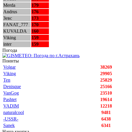
Merda
179
Andrus
176
Зевс
173
FANAT_777
170
KUVALDA
160
Viking
159
inter
159
Погода
Поинты
Volgar
38269
Viking
29905
Ten
25829
Denisque
25166
VanGog
23510
Pashtet
19614
VADIM
12218
naturalcool
9481
-USSR-
6438
Sanek
6341
Наша кнопка