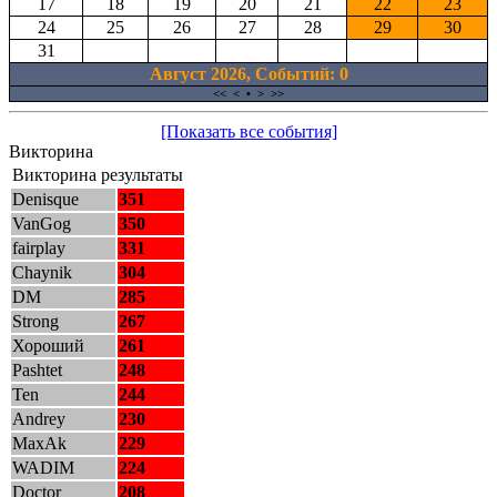
17
18
19
20
21
22
23
24
25
26
27
28
29
30
31
Август 2026, Cобытий: 0
<<
<
•
>
>>
[Показать все события]
Викторина
Викторина результаты
Denisque
351
VanGog
350
fairplay
331
Chaynik
304
DM
285
Strong
267
Хороший
261
Pashtet
248
Ten
244
Andrey
230
MaxAk
229
WADIM
224
Doctor
208