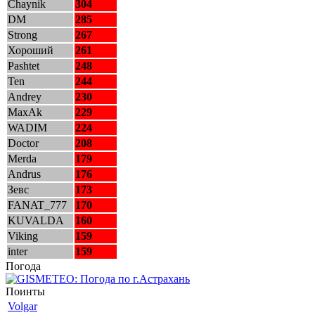
Chaynik
304
DM
285
Strong
267
Хороший
261
Pashtet
248
Ten
244
Andrey
230
MaxAk
229
WADIM
224
Doctor
208
Merda
179
Andrus
176
Зевс
173
FANAT_777
170
KUVALDA
160
Viking
159
inter
159
Погода
Поинты
Volgar