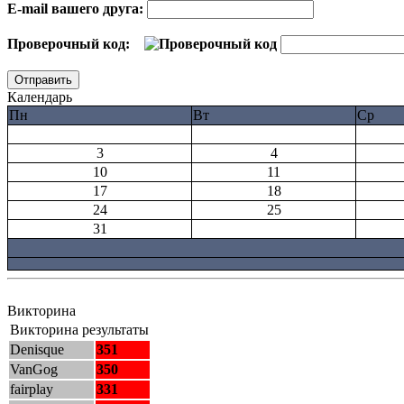
E-mail вашего друга:
Проверочный код:
Календарь
Пн
Вт
Ср
3
4
10
11
17
18
24
25
31
Викторина
Викторина результаты
Denisque
351
VanGog
350
fairplay
331