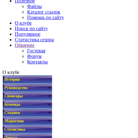
Полезное
Файлы
Каталог ссылок
Помощь по сайту
О клубе
Поиск по сайту
Популярное
Статистика сезона
Общение
Гостевая
Форум
Контакты
О клубе
История
Руководство
Спонсоры
Команда
Стадион
Маркетинг
Статистика
Пресса