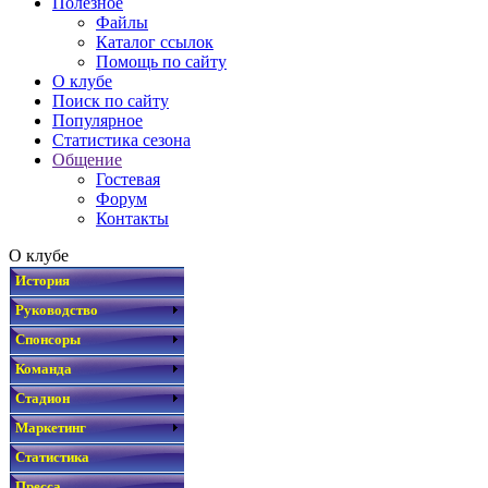
Полезное
Файлы
Каталог ссылок
Помощь по сайту
О клубе
Поиск по сайту
Популярное
Статистика сезона
Общение
Гостевая
Форум
Контакты
О клубе
История
Руководство
Спонсоры
Команда
Стадион
Маркетинг
Статистика
Пресса