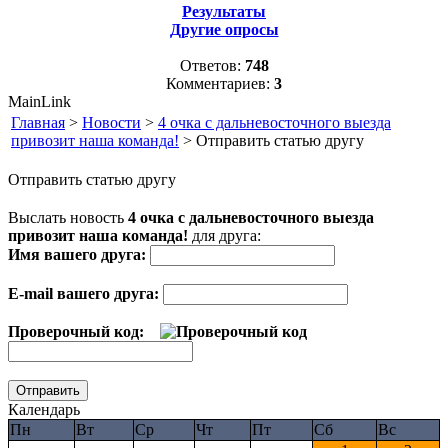
Результаты
Другие опросы
Ответов:
748
Комментариев:
3
MainLink
Главная
>
Новости
>
4 очка с дальневосточного выезда
привозит наша команда!
> Отправить статью другу
Отправить статью другу
Выслать новость
4 очка с дальневосточного выезда
привозит наша команда!
для друга:
Имя вашего друга:
E-mail вашего друга:
Проверочный код:
Календарь
Пн
Вт
Ср
Чт
Пт
Сб
Вс