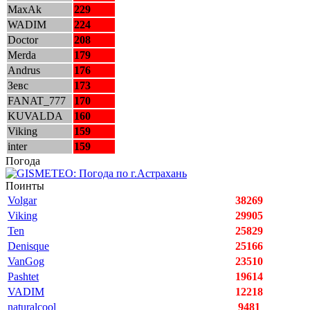
MaxAk
229
WADIM
224
Doctor
208
Merda
179
Andrus
176
Зевс
173
FANAT_777
170
KUVALDA
160
Viking
159
inter
159
Погода
Поинты
Volgar
38269
Viking
29905
Ten
25829
Denisque
25166
VanGog
23510
Pashtet
19614
VADIM
12218
naturalcool
9481