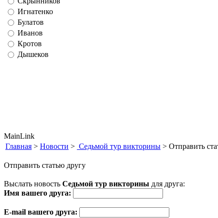
Скрынников
Игнатенко
Булатов
Иванов
Кротов
Дышеков
MainLink
Главная
>
Новости
>
Седьмой тур викторины
> Отправить ста
Отправить статью другу
Выслать новость
Седьмой тур викторины
для друга:
Имя вашего друга:
E-mail вашего друга: