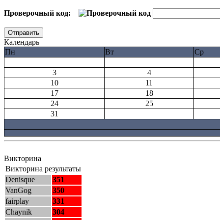
Проверочный код:
Календарь
Пн
Вт
Ср
3
4
10
11
17
18
24
25
31
Викторина
Викторина результаты
Denisque
351
VanGog
350
fairplay
331
Chaynik
304