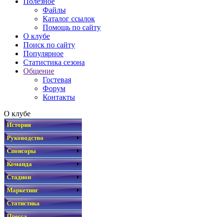
Полезное
Файлы
Каталог ссылок
Помощь по сайту
О клубе
Поиск по сайту
Популярное
Статистика сезона
Общение
Гостевая
Форум
Контакты
О клубе
История
Руководство
Спонсоры
Команда
Стадион
Маркетинг
Статистика
Пресса