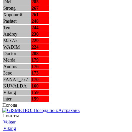
DM
285
Strong
267
Хороший
261
Pashtet
248
Ten
244
Andrey
230
MaxAk
229
WADIM
224
Doctor
208
Merda
179
Andrus
176
Зевс
173
FANAT_777
170
KUVALDA
160
Viking
159
inter
159
Погода
Поинты
Volgar
Viking