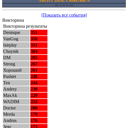
Август 2026, Cобытий: 0
<<
<
•
>
>>
[Показать все события]
Викторина
Викторина результаты
Denisque
351
VanGog
350
fairplay
331
Chaynik
304
DM
285
Strong
267
Хороший
261
Pashtet
248
Ten
244
Andrey
230
MaxAk
229
WADIM
224
Doctor
208
Merda
179
Andrus
176
Зевс
173