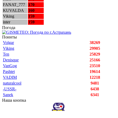
FANAT_777
170
KUVALDA
160
Viking
159
inter
159
Погода
Поинты
Volgar
38269
Viking
29905
Ten
25829
Denisque
25166
VanGog
23510
Pashtet
19614
VADIM
12218
naturalcool
9481
-USSR-
6438
Sanek
6341
Наша кнопка