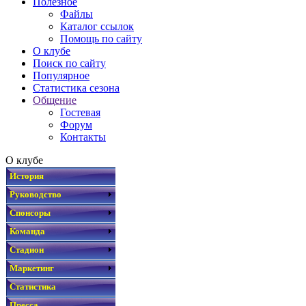
Полезное
Файлы
Каталог ссылок
Помощь по сайту
О клубе
Поиск по сайту
Популярное
Статистика сезона
Общение
Гостевая
Форум
Контакты
О клубе
История
Руководство
Спонсоры
Команда
Стадион
Маркетинг
Статистика
Пресса