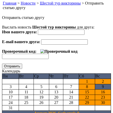
Главная
>
Новости
>
Шестой тур викторины
> Отправить
статью другу
Отправить статью другу
Выслать новость
Шестой тур викторины
для друга:
Имя вашего друга:
E-mail вашего друга:
Проверочный код:
Календарь
Пн
Вт
Ср
Чт
Пт
Сб
Вс
1
2
3
4
5
6
7
8
9
10
11
12
13
14
15
16
17
18
19
20
21
22
23
24
25
26
27
28
29
30
31