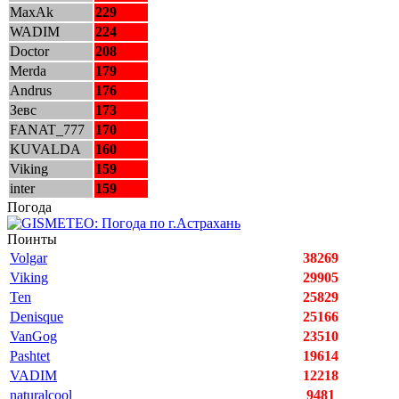
MaxAk
229
WADIM
224
Doctor
208
Merda
179
Andrus
176
Зевс
173
FANAT_777
170
KUVALDA
160
Viking
159
inter
159
Погода
Поинты
Volgar
38269
Viking
29905
Ten
25829
Denisque
25166
VanGog
23510
Pashtet
19614
VADIM
12218
naturalcool
9481