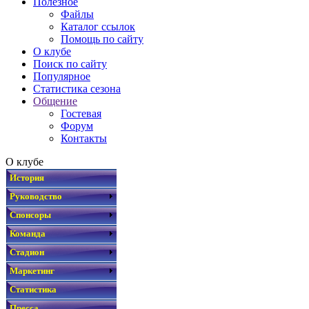
Полезное
Файлы
Каталог ссылок
Помощь по сайту
О клубе
Поиск по сайту
Популярное
Статистика сезона
Общение
Гостевая
Форум
Контакты
О клубе
История
Руководство
Спонсоры
Команда
Стадион
Маркетинг
Статистика
Пресса