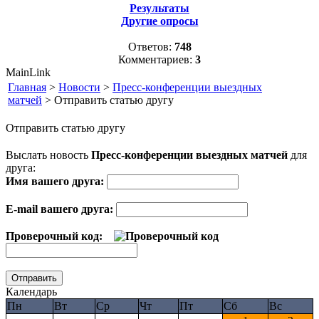
Результаты
Другие опросы
Ответов:
748
Комментариев:
3
MainLink
Главная
>
Новости
>
Пресс-конференции выездных
матчей
> Отправить статью другу
Отправить статью другу
Выслать новость
Пресс-конференции выездных матчей
для
друга:
Имя вашего друга:
E-mail вашего друга:
Проверочный код:
Календарь
Пн
Вт
Ср
Чт
Пт
Сб
Вс