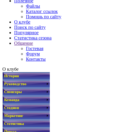
Полезное
Файлы
Каталог ссылок
Помощь по сайту
О клубе
Поиск по сайту
Популярное
Статистика сезона
Общение
Гостевая
Форум
Контакты
О клубе
История
Руководство
Спонсоры
Команда
Стадион
Маркетинг
Статистика
Пресса