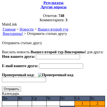
Результаты
Другие опросы
Ответов:
748
Комментариев:
3
MainLink
Главная
>
Новости
>
Вышел второй тур
Викторины!
> Отправить статью другу
Отправить статью другу
Выслать новость
Вышел второй тур Викторины!
для друга:
Имя вашего друга:
E-mail вашего друга:
Проверочный код:
Календарь
Пн
Вт
Ср
Чт
Пт
Сб
Вс
1
2