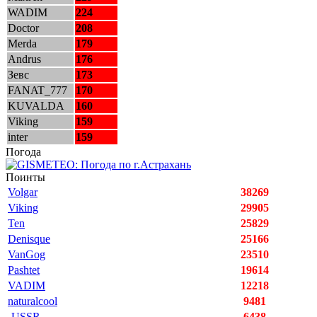
WADIM
224
Doctor
208
Merda
179
Andrus
176
Зевс
173
FANAT_777
170
KUVALDA
160
Viking
159
inter
159
Погода
Поинты
Volgar
38269
Viking
29905
Ten
25829
Denisque
25166
VanGog
23510
Pashtet
19614
VADIM
12218
naturalcool
9481
-USSR-
6438