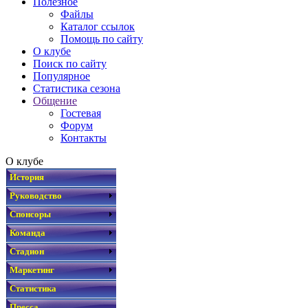
Полезное
Файлы
Каталог ссылок
Помощь по сайту
О клубе
Поиск по сайту
Популярное
Статистика сезона
Общение
Гостевая
Форум
Контакты
О клубе
История
Руководство
Спонсоры
Команда
Стадион
Маркетинг
Статистика
Пресса