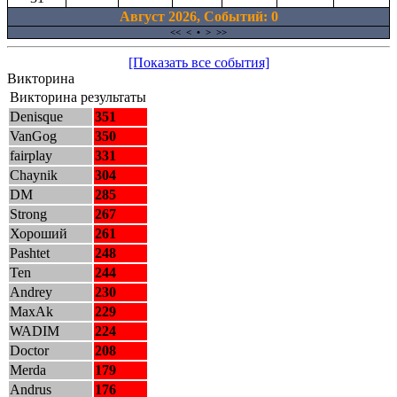
Август 2026, Cобытий: 0
<<
<
•
>
>>
[Показать все события]
Викторина
Викторина результаты
Denisque
351
VanGog
350
fairplay
331
Chaynik
304
DM
285
Strong
267
Хороший
261
Pashtet
248
Ten
244
Andrey
230
MaxAk
229
WADIM
224
Doctor
208
Merda
179
Andrus
176