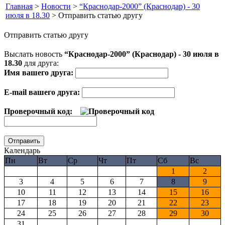
Главная
>
Новости
>
“Краснодар-2000” (Краснодар) - 30
июля в 18.30
> Отправить статью другу
Отправить статью другу
Выслать новость
“Краснодар-2000” (Краснодар) - 30 июля в
18.30
для друга:
Имя вашего друга:
E-mail вашего друга:
Проверочный код:
Календарь
Пн
Вт
Ср
Чт
Пт
Сб
Вс
1
2
3
4
5
6
7
8
9
10
11
12
13
14
15
16
17
18
19
20
21
22
23
24
25
26
27
28
29
30
31