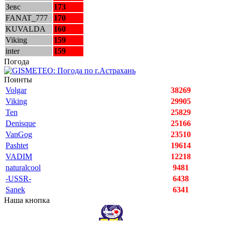
Зевс
173
FANAT_777
170
KUVALDA
160
Viking
159
inter
159
Погода
Поинты
Volgar
38269
Viking
29905
Ten
25829
Denisque
25166
VanGog
23510
Pashtet
19614
VADIM
12218
naturalcool
9481
-USSR-
6438
Sanek
6341
Наша кнопка