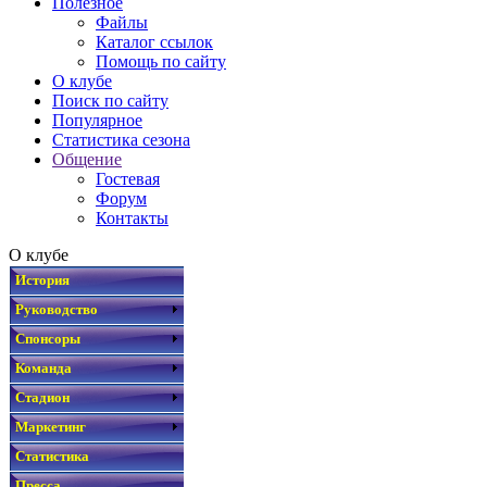
Полезное
Файлы
Каталог ссылок
Помощь по сайту
О клубе
Поиск по сайту
Популярное
Статистика сезона
Общение
Гостевая
Форум
Контакты
О клубе
История
Руководство
Спонсоры
Команда
Стадион
Маркетинг
Статистика
Пресса