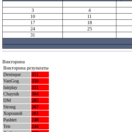
3
4
10
11
17
18
24
25
31
Викторина
Викторина результаты
Denisque
351
VanGog
350
fairplay
331
Chaynik
304
DM
285
Strong
267
Хороший
261
Pashtet
248
Ten
244