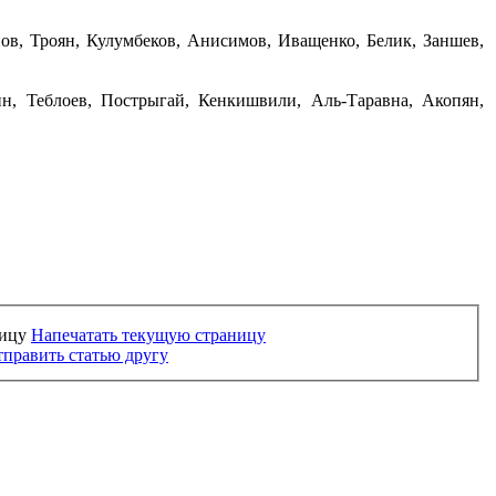
анов, Троян, Кулумбеков, Анисимов, Иващенко, Белик, Заншев,
ин, Теблоев, Пострыгай, Кенкишвили, Аль-Таравна, Акопян,
Напечатать текущую страницу
править статью другу