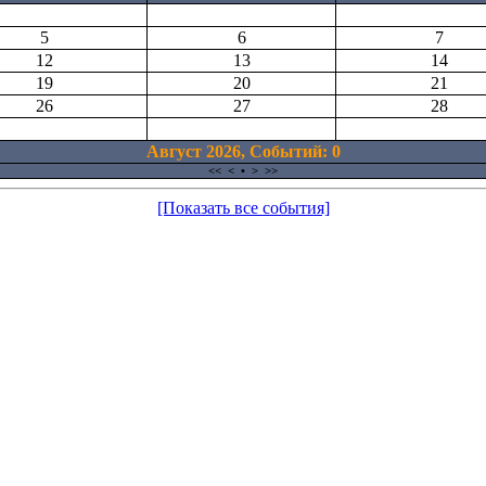
5
6
7
12
13
14
19
20
21
26
27
28
Август 2026, Cобытий: 0
<<
<
•
>
>>
[Показать все события]