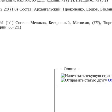
 пенальти, Акопян, 63 (2:1), Удалый, 71 (2:2), Иващенко, 79 (3:2)
ль 2:0 (1:0) Состав: Архангельский, Прокопенко, Ершов, Бакл
2:1 (1:1) Состав: Меликов, Бескровный, Матюхин, (???), Тюр
ин, 65 (2:1)
Опции
От