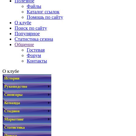
Полезное
Файлы
Каталог ссылок
Помощь по сайту
О клубе
Поиск по сайту
Популярное
Статистика сезона
Общение
Гостевая
Форум
Контакты
О клубе
История
Руководство
Спонсоры
Команда
Стадион
Маркетинг
Статистика
Пресса