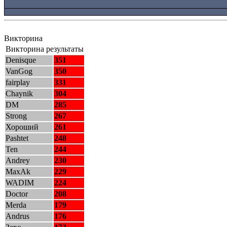
Викторина
Викторина результаты
Denisque
351
VanGog
350
fairplay
331
Chaynik
304
DM
285
Strong
267
Хороший
261
Pashtet
248
Ten
244
Andrey
230
MaxAk
229
WADIM
224
Doctor
208
Merda
179
Andrus
176