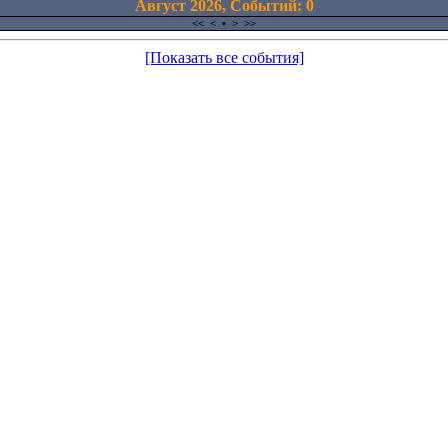
Август 2026, Cобытий: 0
<<
<
•
>
>>
[Показать все события]