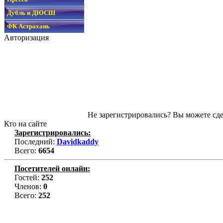
Дубль и ДЮСШ
ФК Астрахань
Авторизация
Не зарегистрировались? Вы можете сде
Кто на сайте
Зарегистрировались:
Последний:
Davidkaddy
Всего:
6654
Посетителей онлайн:
Гостей:
252
Членов:
0
Всего:
252