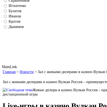
Скрынников
Игнатенко
Булатов
Иванов
Кротов
Дышеков
MainLink
Главная
>
Новости
> Зал с живыми дилерами в казино Вулкан 
Зал с живыми дилерами в казино Вулкан Россия – преимуществ
Живые дилеры в казино Вулкан Россия – прав
дистанционной игры
Live-игры в казино Вулкан Ро