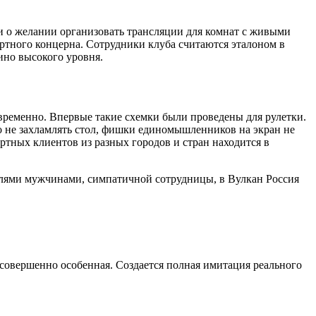
и о желании организовать трансляции для комнат с живыми
артного концерна. Сотрудники клуба считаются эталоном в
зино высокого уровня.
овременно. Впервые такие схемки были проведены для рулетки.
о не захламлять стол, фишки единомышленников на экран не
ртных клиентов из разных городов и стран находится в
телями мужчинами, симпатичной сотрудницы, в Вулкан Россия
ит совершенно особенная. Создается полная имитация реального