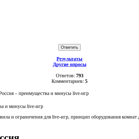
Результаты
Другие опросы
Ответов:
793
Комментариев:
5
Россия – преимущества и минусы live-игр
а и минусы live-игр
ила и ограничения для live-игр, принцип оборудования комнат 
ссия