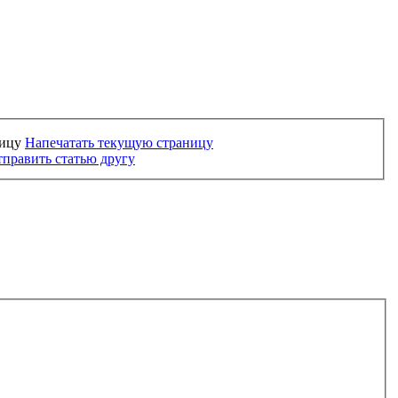
Напечатать текущую страницу
править статью другу