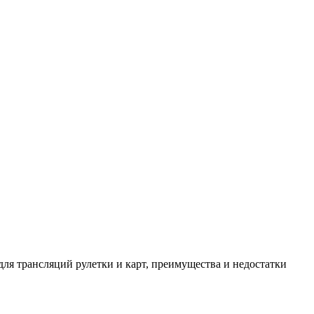
для трансляций рулетки и карт, преимущества и недостатки