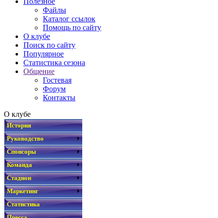
Полезное
Файлы
Каталог ссылок
Помощь по сайту
О клубе
Поиск по сайту
Популярное
Статистика сезона
Общение
Гостевая
Форум
Контакты
О клубе
История
Руководство
Спонсоры
Команда
Стадион
Маркетинг
Статистика
Пресса