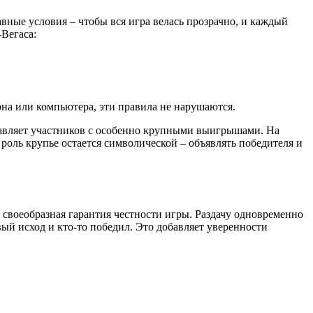
вные условия – чтобы вся игра велась прозрачно, и каждый
Вегаса:
фона или компьютера, эти правила не нарушаются.
дравляет участников с особенно крупными выигрышами. На
 роль крупье остается символической – объявлять победителя и
своеобразная гарантия честности игры. Раздачу одновременно
вый исход и кто-то победил. Это добавляет уверенности