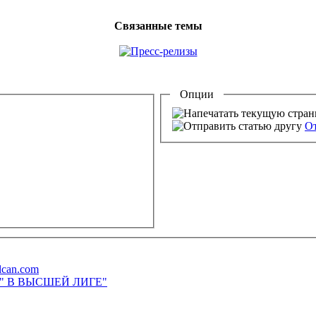
Связанные темы
Опции
От
lcan.com
М" В ВЫСШЕЙ ЛИГЕ"