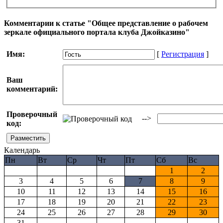
Комментарии к статье "Общее представление о рабочем
зеркале официального портала клуба Джойказино"
Имя:
[
Регистрация
]
Ваш
комментарий:
Проверочный
-->
код:
Календарь
Пн
Вт
Ср
Чт
Пт
Сб
Вс
1
2
3
4
5
6
7
8
9
10
11
12
13
14
15
16
17
18
19
20
21
22
23
24
25
26
27
28
29
30
31