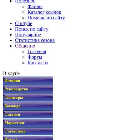
Полезное
Файлы
Каталог ссылок
Помощь по сайту
О клубе
Поиск по сайту
Популярное
Статистика сезона
Общение
Гостевая
Форум
Контакты
О клубе
История
Руководство
Спонсоры
Команда
Стадион
Маркетинг
Статистика
Пресса