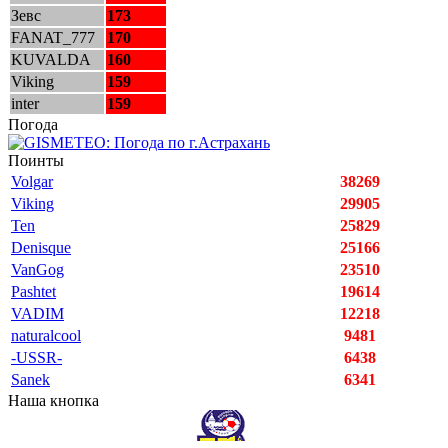
Зевс
173
FANAT_777
170
KUVALDA
160
Viking
159
inter
159
Погода
Поинты
Volgar
38269
Viking
29905
Ten
25829
Denisque
25166
VanGog
23510
Pashtet
19614
VADIM
12218
naturalcool
9481
-USSR-
6438
Sanek
6341
Наша кнопка