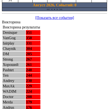
Август 2026, Cобытий: 0
<<
<
•
>
>>
[Показать все события]
Викторина
Викторина результаты
Denisque
351
VanGog
350
fairplay
331
Chaynik
304
DM
285
Strong
267
Хороший
261
Pashtet
248
Ten
244
Andrey
230
MaxAk
229
WADIM
224
Doctor
208
Merda
179
Andrus
176