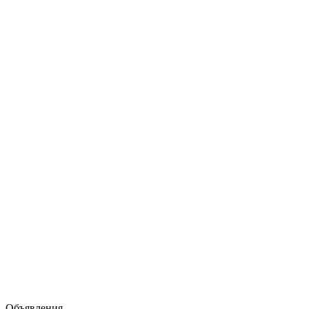
Объявления