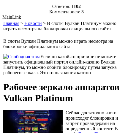
Ответов:
1102
Комментариев:
3
MainLink
Главная
>
Новости
> В слоты Вулкан Платинум можно
играть несмотря на блокировки официального сайта
В слоты Вулкан Платинум можно играть несмотря на
блокировки официального сайта
Если по какой-то причине не можете
запустить официальный портал онлайн-казино Вулкан
Платинум, то можно обойти блокировку путем запуска
рабочего зеркала. Это точная копия казино
Рабочее зеркало аппаратов
Vulkan Platinum
Сейчас достаточно часто
происходят блокировки и
запрет провайдерами на
определенный контент. В