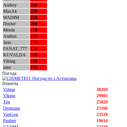
Andrey
230
MaxAk
229
WADIM
224
Doctor
208
Merda
179
Andrus
176
Зевс
173
FANAT_777
170
KUVALDA
160
Viking
159
inter
159
Погода
Поинты
Volgar
38269
Viking
29905
Ten
25829
Denisque
25166
VanGog
23510
Pashtet
19614
VADIM
12218