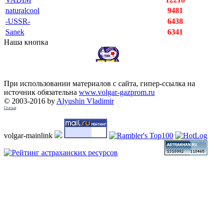
naturalcool
9481
-USSR-
6438
Sanek
6341
Наша кнопка
При использовании материалов с сайта, гипер-ссылка на
источник обязательна
www.volgar-gazprom.ru
© 2003-2016 by
Alyushin Vladimir
Статьи
volgar-mainlink