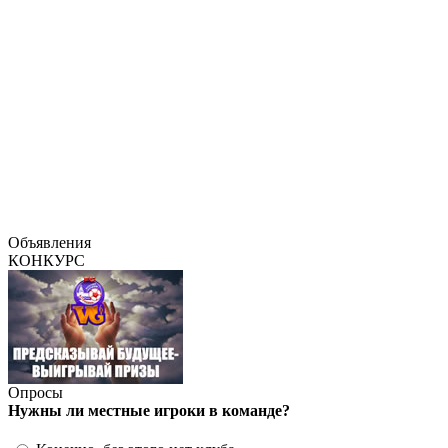
Объявления
КОНКУРС
Опросы
Нужны ли местные игроки в команде?