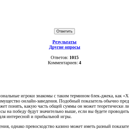
Результаты
Другие опросы
Ответов:
1015
Комментариев:
4
ональные игроки знакомы с таким термином блек-джека, как «Ха
имущество онлайн-заведения. Подобный показатель обычно пред
жет понять, какую часть общей суммы он может теоретически лиш
ансы на победу будут значительно выше, если вы будете проводит
для интересной и прибыльной игры.
ения, однако превосходство казино может иметь разный показат