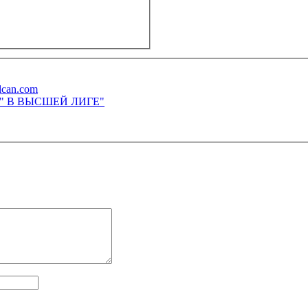
lcan.com
М" В ВЫСШЕЙ ЛИГЕ"