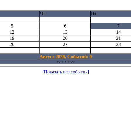
Чт
Пт
5
6
7
12
13
14
19
20
21
26
27
28
Август 2026, Cобытий: 0
<<
<
•
>
>>
[Показать все события]