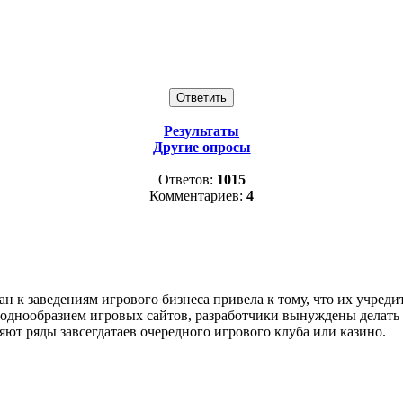
Результаты
Другие опросы
Ответов:
1015
Комментариев:
4
н к заведениям игрового бизнеса привела к тому, что их учред
 однообразием игровых сайтов, разработчики вынуждены делать
яют ряды завсегдатаев очередного игрового клуба или казино.