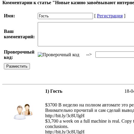
Комментарии к статье "Новые казино завоёвывают интерн
Имя:
[
Регистрация
]
Ваш
комментарий:
Проверочный
-->
код:
1) Гость
18-0
$3700 В неделю на полном автомате это р
Внимательно прочитай и сам сделай выво
http://bit.ly/3c8UIgH
$3,700 a week on a full machine is real. Copy th
conclusions.
http://bit.ly/3c8UIgH