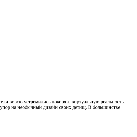
ители вовсю устремились покорять виртуальную реальность.
 упор на необычный дизайн своих детищ. В большинстве