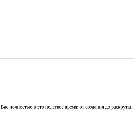
ас полностью в это нелегкое время: от создания до раскрутки