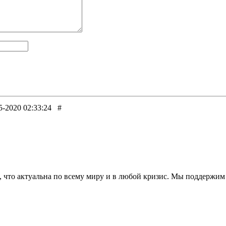
5-2020 02:33:24
#
 что актуальна по всему миру и в любой кризис. Мы поддержим В