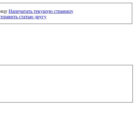
Напечатать текущую страницу
править статью другу