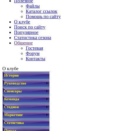
Полезное
Файлы
Каталог ссылок
Помощь по сайту
О клубе
Поиск по сайту
Популярное
Статистика сезона
Общение
Гостевая
Форум
Контакты
О клубе
История
Руководство
Спонсоры
Команда
Стадион
Маркетинг
Статистика
Пресса