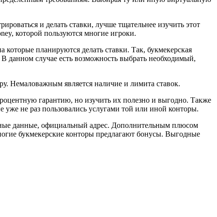
рироваться и делать ставки, лучше тщательнее изучить этот
ney, которой пользуются многие игроки.
на которые планируются делать ставки. Так, букмекерская
 В данном случае есть возможность выбрать необходимый,
ру. Немаловажным является наличие и лимита ставок.
роцентную гарантию, но изучить их полезно и выгодно. Также
 уже не раз пользовались услугами той или иной конторы.
ктные данные, официальный адрес. Дополнительным плюсом
Многие букмекерские конторы предлагают бонусы. Выгодные