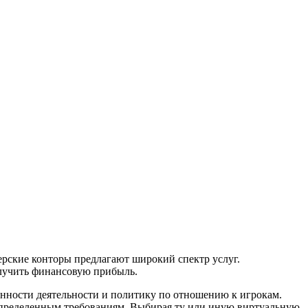
ерские конторы предлагают широкий спектр услуг.
олучить финансовую прибыль.
енности деятельности и политику по отношению к игрокам.
 определенным требованиям. Выбирая ту или иную виртуальную