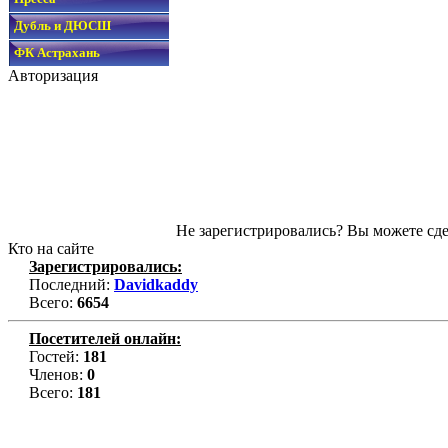
Дубль и ДЮСШ
ФК Астрахань
Авторизация
Не зарегистрировались? Вы можете сде
Кто на сайте
Зарегистрировались:
Последний:
Davidkaddy
Всего:
6654
Посетителей онлайн:
Гостей:
181
Членов:
0
Всего:
181