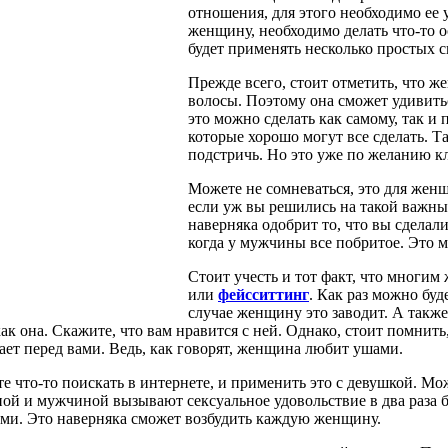
отношения, для этого необходимо ее у
женщину, необходимо делать что-то 
будет применять несколько простых с
Прежде всего, стоит отметить, что 
волосы. Поэтому она сможет удивить
это можно сделать как самому, так и 
которые хорошо могут все сделать. Т
подстричь. Но это уже по желанию кл
Можете не сомневаться, это для жен
если уж вы решились на такой важный
наверняка одобрит то, что вы сделал
когда у мужчины все побритое. Это
Стоит учесть и тот факт, что многи
или
фейсситтинг
. Как раз можно буд
случае женщину это заводит. А также 
ак она. Скажите, что вам нравится с ней. Однако, стоит помнить,
ает перед вами. Ведь, как говорят, женщина любит ушами.
те что-то поискать в интернете, и применить это с девушкой. 
ой и мужчиной вызывают сексуальное удовольствие в два раза б
ми. Это наверняка сможет возбудить каждую женщину.