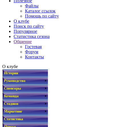
Полезное
Файлы
Каталог ссылок
Помощь по сайту
О клубе
Поиск по сайту
Популярное
Статистика сезона
Общение
Гостевая
Форум
Контакты
О клубе
История
Руководство
Спонсоры
Команда
Стадион
Маркетинг
Статистика
Пресса