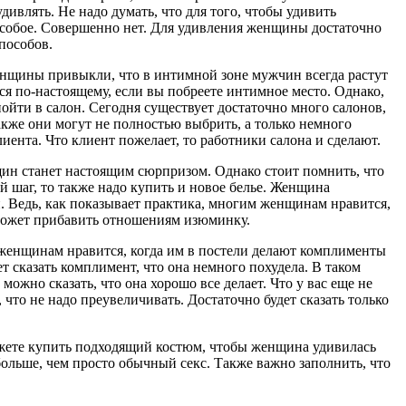
дивлять. Не надо думать, что для того, чтобы удивить
особое. Совершенно нет. Для удивления женщины достаточно
пособов.
женщины привыкли, что в интимной зоне мужчин всегда растут
ся по-настоящему, если вы побреете интимное место. Однако,
пойти в салон. Сегодня существует достаточно много салонов,
акже они могут не полностью выбрить, а только немного
иента. Что клиент пожелает, то работники салона и сделают.
щин станет настоящим сюрпризом. Однако стоит помнить, что
 шаг, то также надо купить и новое белье. Женщина
и. Ведь, как показывает практика, многим женщинам нравится,
 может прибавить отношениям изюминку.
м женщинам нравится, когда им в постели делают комплименты
ет сказать комплимент, что она немного похудела. В таком
можно сказать, что она хорошо все делает. Что у вас еще не
 что не надо преувеличивать. Достаточно будет сказать только
Можете купить подходящий костюм, чтобы женщина удивилась
ольше, чем просто обычный секс. Также важно заполнить, что