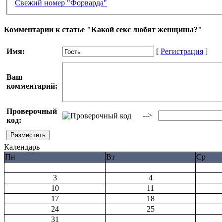
Свежий номер "Форварда"
Комментарии к статье "Какой секс любят женщины?"
Имя:
[
Регистрация
]
Ваш
комментарий:
Проверочный
-->
код:
Календарь
Пн
Вт
Ср
3
4
10
11
17
18
24
25
31