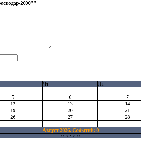
раснодар-2000""
Чт
Пт
5
6
7
12
13
14
19
20
21
26
27
28
Август 2026, Cобытий: 0
<<
<
•
>
>>