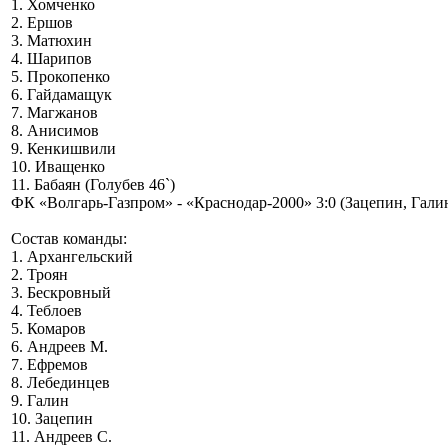
1. Хомченко
2. Ершов
3. Матюхин
4. Шарипов
5. Прокопенко
6. Гайдамащук
7. Магжанов
8. Анисимов
9. Кенкишвили
10. Иващенко
11. Бабаян (Голубев 46`)
ФК «Волгарь-Газпром» - «Краснодар-2000» 3:0 (Зацепин, Гали
Состав команды:
1. Архангельский
2. Троян
3. Бескровный
4. Теблоев
5. Комаров
6. Андреев М.
7. Ефремов
8. Лебединцев
9. Галин
10. Зацепин
11. Андреев С.