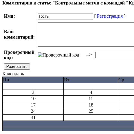
Комментарии к статье "Контрольные матчи с командой "К
Имя:
[
Регистрация
]
Ваш
комментарий:
Проверочный
-->
код:
Календарь
Пн
Вт
Ср
3
4
10
11
17
18
24
25
31