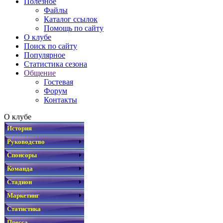
Полезное
Файлы
Каталог ссылок
Помощь по сайту
О клубе
Поиск по сайту
Популярное
Статистика сезона
Общение
Гостевая
Форум
Контакты
О клубе
История
Руководство
Спонсоры
Команда
Стадион
Маркетинг
Статистика
Пресса