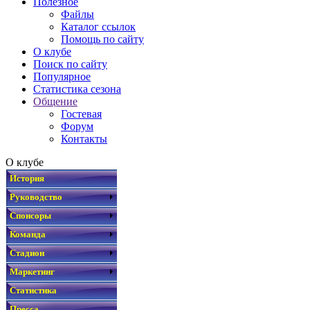
Полезное
Файлы
Каталог ссылок
Помощь по сайту
О клубе
Поиск по сайту
Популярное
Статистика сезона
Общение
Гостевая
Форум
Контакты
О клубе
История
Руководство
Спонсоры
Команда
Стадион
Маркетинг
Статистика
Пресса