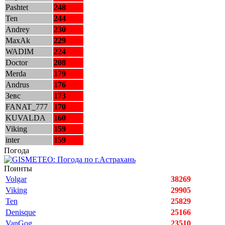
Pashtet
248
Ten
244
Andrey
230
MaxAk
229
WADIM
224
Doctor
208
Merda
179
Andrus
176
Зевс
173
FANAT_777
170
KUVALDA
160
Viking
159
inter
159
Погода
Поинты
Volgar
38269
Viking
29905
Ten
25829
Denisque
25166
VanGog
23510