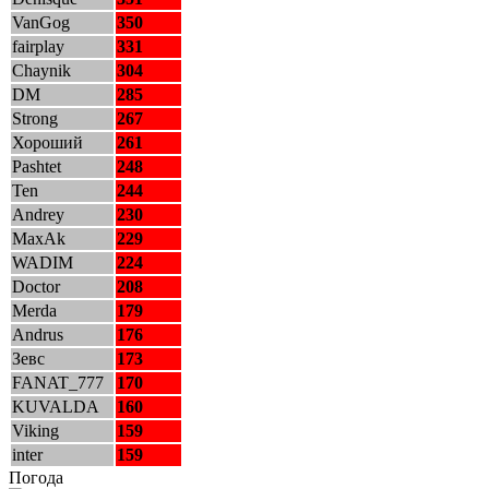
VanGog
350
fairplay
331
Chaynik
304
DM
285
Strong
267
Хороший
261
Pashtet
248
Ten
244
Andrey
230
MaxAk
229
WADIM
224
Doctor
208
Merda
179
Andrus
176
Зевс
173
FANAT_777
170
KUVALDA
160
Viking
159
inter
159
Погода