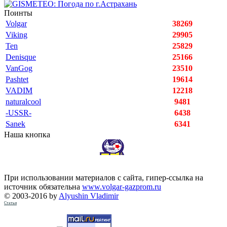
Поинты
Volgar
38269
Viking
29905
Ten
25829
Denisque
25166
VanGog
23510
Pashtet
19614
VADIM
12218
naturalcool
9481
-USSR-
6438
Sanek
6341
Наша кнопка
При использовании материалов с сайта, гипер-ссылка на
источник обязательна
www.volgar-gazprom.ru
© 2003-2016 by
Alyushin Vladimir
Статьи