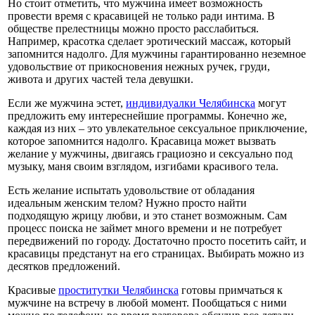
Но стоит отметить, что мужчина имеет возможность
провести время с красавицей не только ради интима. В
обществе прелестницы можно просто расслабиться.
Например, красотка сделает эротический массаж, который
запомнится надолго. Для мужчины гарантированно неземное
удовольствие от прикосновения нежных ручек, груди,
живота и других частей тела девушки.
Если же мужчина эстет,
индивидуалки Челябинска
могут
предложить ему интереснейшие программы. Конечно же,
каждая из них – это увлекательное сексуальное приключение,
которое запомнится надолго. Красавица может вызвать
желание у мужчины, двигаясь грациозно и сексуально под
музыку, маня своим взглядом, изгибами красивого тела.
Есть желание испытать удовольствие от обладания
идеальным женским телом? Нужно просто найти
подходящую жрицу любви, и это станет возможным. Сам
процесс поиска не займет много времени и не потребует
передвижений по городу. Достаточно просто посетить сайт, и
красавицы предстанут на его страницах. Выбирать можно из
десятков предложений.
Красивые
проститутки Челябинска
готовы примчаться к
мужчине на встречу в любой момент. Пообщаться с ними