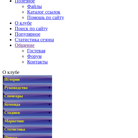
Полезное
Файлы
Каталог ссылок
Помощь по сайту
О клубе
Поиск по сайту
Популярное
Статистика сезона
Общение
Гостевая
Форум
Контакты
О клубе
История
Руководство
Спонсоры
Команда
Стадион
Маркетинг
Статистика
Пресса