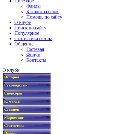
Полезное
Файлы
Каталог ссылок
Помощь по сайту
О клубе
Поиск по сайту
Популярное
Статистика сезона
Общение
Гостевая
Форум
Контакты
О клубе
История
Руководство
Спонсоры
Команда
Стадион
Маркетинг
Статистика
Пресса