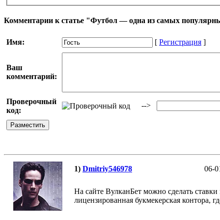
Комментарии к статье "Футбол — одна из самых популярны
Имя:
[
Регистрация
]
Ваш
комментарий:
Проверочный
-->
код:
1)
Dmitriy546978
06-0
На сайте ВулканБет можно сделать ставки н
лицензированная букмекерская контора, г